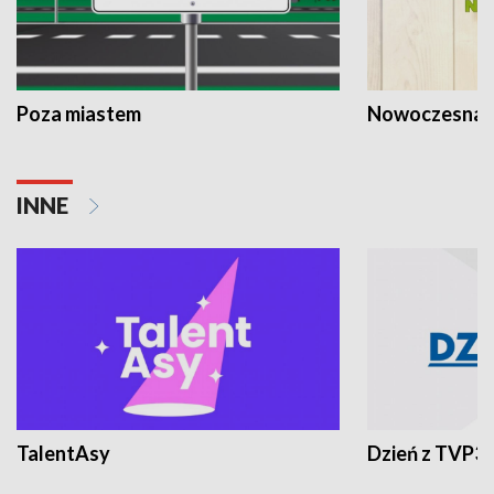
Poza miastem
Nowoczesna 
INNE
TalentAsy
Dzień z TVP3