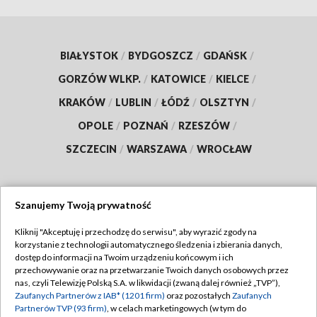
BIAŁYSTOK
/
BYDGOSZCZ
/
GDAŃSK
/
GORZÓW WLKP.
/
KATOWICE
/
KIELCE
/
KRAKÓW
/
LUBLIN
/
ŁÓDŹ
/
OLSZTYN
/
OPOLE
/
POZNAŃ
/
RZESZÓW
/
SZCZECIN
/
WARSZAWA
/
WROCŁAW
Szanujemy Twoją prywatność
Dołącz do nas:
Kliknij "Akceptuję i przechodzę do serwisu", aby wyrazić zgody na
korzystanie z technologii automatycznego śledzenia i zbierania danych,
TVP
dostęp do informacji na Twoim urządzeniu końcowym i ich
Abonament TVP
przechowywanie oraz na przetwarzanie Twoich danych osobowych przez
Regulamin TVP
nas, czyli Telewizję Polską S.A. w likwidacji (zwaną dalej również „TVP”),
Emisja w TVP
Zaufanych Partnerów z IAB* (1201 firm)
oraz pozostałych
Zaufanych
Polityka prywatności
Partnerów TVP (93 firm)
, w celach marketingowych (w tym do
Centrum informacji TVP