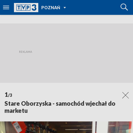
POWRÓT DO
POZNAŃ
TVP REGIONY
1
/3
Stare Oborzyska - samochód wjechał do
marketu