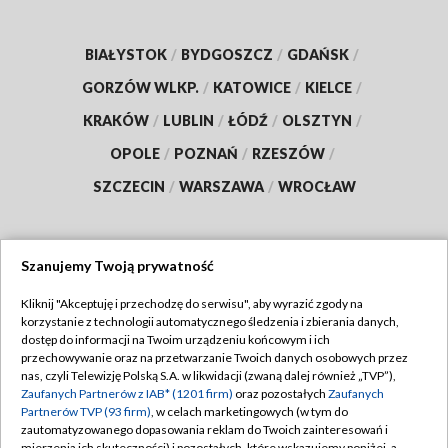
BIAŁYSTOK
/
BYDGOSZCZ
/
GDAŃSK
/
GORZÓW WLKP.
/
KATOWICE
/
KIELCE
/
KRAKÓW
/
LUBLIN
/
ŁÓDŹ
/
OLSZTYN
/
OPOLE
/
POZNAŃ
/
RZESZÓW
/
SZCZECIN
/
WARSZAWA
/
WROCŁAW
Szanujemy Twoją prywatność
Dołącz do nas:
Kliknij "Akceptuję i przechodzę do serwisu", aby wyrazić zgody na
korzystanie z technologii automatycznego śledzenia i zbierania danych,
TVP
dostęp do informacji na Twoim urządzeniu końcowym i ich
Abonament TVP
przechowywanie oraz na przetwarzanie Twoich danych osobowych przez
Regulamin TVP
nas, czyli Telewizję Polską S.A. w likwidacji (zwaną dalej również „TVP”),
Emisja w TVP
Polityka prywatności
Zaufanych Partnerów z IAB* (1201 firm)
oraz pozostałych
Zaufanych
Partnerów TVP (93 firm)
, w celach marketingowych (w tym do
Centrum informacji TVP
Moje zgody
zautomatyzowanego dopasowania reklam do Twoich zainteresowań i
mierzenia ich skuteczności) i pozostałych, które wskazujemy poniżej, a