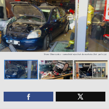
Stare Oborzyska - samochód wjechał do marketu (fot. policja)