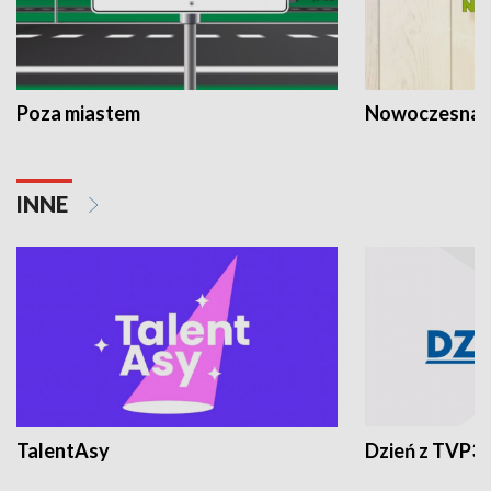
Poza miastem
Nowoczesna 
INNE
TalentAsy
Dzień z TVP3