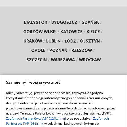
BIAŁYSTOK
/
BYDGOSZCZ
/
GDAŃSK
/
GORZÓW WLKP.
/
KATOWICE
/
KIELCE
/
KRAKÓW
/
LUBLIN
/
ŁÓDŹ
/
OLSZTYN
/
OPOLE
/
POZNAŃ
/
RZESZÓW
/
SZCZECIN
/
WARSZAWA
/
WROCŁAW
Szanujemy Twoją prywatność
Dołącz do nas:
Kliknij "Akceptuję i przechodzę do serwisu", aby wyrazić zgody na
korzystanie z technologii automatycznego śledzenia i zbierania danych,
TVP
dostęp do informacji na Twoim urządzeniu końcowym i ich
Abonament TVP
przechowywanie oraz na przetwarzanie Twoich danych osobowych przez
Regulamin TVP
nas, czyli Telewizję Polską S.A. w likwidacji (zwaną dalej również „TVP”),
Emisja w TVP
Zaufanych Partnerów z IAB* (1201 firm)
oraz pozostałych
Zaufanych
Polityka prywatności
Partnerów TVP (93 firm)
, w celach marketingowych (w tym do
Centrum informacji TVP