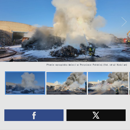
Płonie wysypisko śmieci w Przysiece Polskiej (fot. straż Kościan)