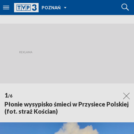
POWRÓT DO
POZNAŃ
TVP REGIONY
1
/6
Płonie wysypisko śmieci w Przysiece Polskiej
(fot. straż Kościan)