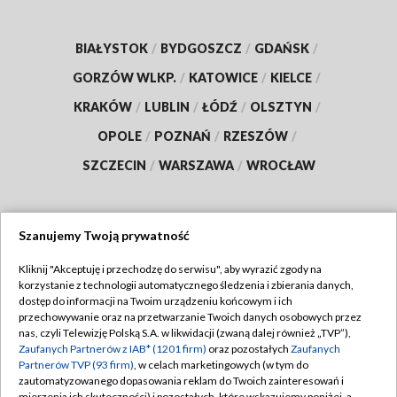
BIAŁYSTOK
/
BYDGOSZCZ
/
GDAŃSK
/
GORZÓW WLKP.
/
KATOWICE
/
KIELCE
/
KRAKÓW
/
LUBLIN
/
ŁÓDŹ
/
OLSZTYN
/
OPOLE
/
POZNAŃ
/
RZESZÓW
/
SZCZECIN
/
WARSZAWA
/
WROCŁAW
Szanujemy Twoją prywatność
Dołącz do nas:
Kliknij "Akceptuję i przechodzę do serwisu", aby wyrazić zgody na
korzystanie z technologii automatycznego śledzenia i zbierania danych,
TVP
dostęp do informacji na Twoim urządzeniu końcowym i ich
Abonament TVP
przechowywanie oraz na przetwarzanie Twoich danych osobowych przez
Regulamin TVP
nas, czyli Telewizję Polską S.A. w likwidacji (zwaną dalej również „TVP”),
Emisja w TVP
Polityka prywatności
Zaufanych Partnerów z IAB* (1201 firm)
oraz pozostałych
Zaufanych
Partnerów TVP (93 firm)
, w celach marketingowych (w tym do
Centrum informacji TVP
Moje zgody
zautomatyzowanego dopasowania reklam do Twoich zainteresowań i
mierzenia ich skuteczności) i pozostałych, które wskazujemy poniżej, a