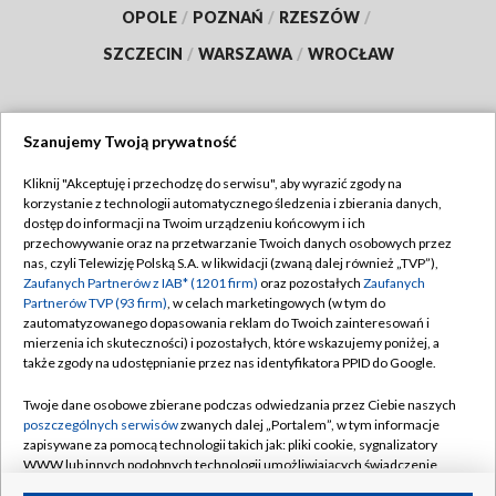
OPOLE
/
POZNAŃ
/
RZESZÓW
/
SZCZECIN
/
WARSZAWA
/
WROCŁAW
Szanujemy Twoją prywatność
Dołącz do nas:
Kliknij "Akceptuję i przechodzę do serwisu", aby wyrazić zgody na
korzystanie z technologii automatycznego śledzenia i zbierania danych,
TVP
dostęp do informacji na Twoim urządzeniu końcowym i ich
Abonament TVP
przechowywanie oraz na przetwarzanie Twoich danych osobowych przez
Regulamin TVP
nas, czyli Telewizję Polską S.A. w likwidacji (zwaną dalej również „TVP”),
Emisja w TVP
Zaufanych Partnerów z IAB* (1201 firm)
oraz pozostałych
Zaufanych
Polityka prywatności
Partnerów TVP (93 firm)
, w celach marketingowych (w tym do
Centrum informacji TVP
Moje zgody
zautomatyzowanego dopasowania reklam do Twoich zainteresowań i
mierzenia ich skuteczności) i pozostałych, które wskazujemy poniżej, a
Naziemna Telewizja Cyfrowa
Pomoc
także zgody na udostępnianie przez nas identyfikatora PPID do Google.
Sklep TVP
Biuro reklamy
Twoje dane osobowe zbierane podczas odwiedzania przez Ciebie naszych
Rada Programowa
poszczególnych serwisów
zwanych dalej „Portalem”, w tym informacje
Kontakt
zapisywane za pomocą technologii takich jak: pliki cookie, sygnalizatory
System NOS
WWW lub innych podobnych technologii umożliwiających świadczenie
dopasowanych i bezpiecznych usług, personalizację treści oraz reklam,
Informacje o nadawcy