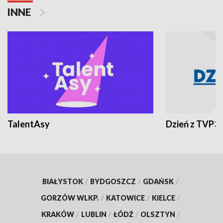
INNE
TalentAsy
Dzień z TVP3
BIAŁYSTOK
/
BYDGOSZCZ
/
GDAŃSK
/
GORZÓW WLKP.
/
KATOWICE
/
KIELCE
/
KRAKÓW
/
LUBLIN
/
ŁÓDŹ
/
OLSZTYN
/