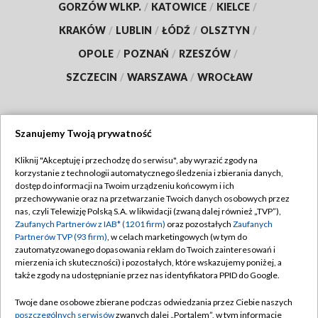
GORZÓW WLKP.
/
KATOWICE
/
KIELCE
/
KRAKÓW
/
LUBLIN
/
ŁÓDŹ
/
OLSZTYN
/
OPOLE
/
POZNAŃ
/
RZESZÓW
/
SZCZECIN
/
WARSZAWA
/
WROCŁAW
Szanujemy Twoją prywatność
Dołącz do nas:
Kliknij "Akceptuję i przechodzę do serwisu", aby wyrazić zgody na
korzystanie z technologii automatycznego śledzenia i zbierania danych,
TVP
dostęp do informacji na Twoim urządzeniu końcowym i ich
Abonament TVP
przechowywanie oraz na przetwarzanie Twoich danych osobowych przez
Regulamin TVP
nas, czyli Telewizję Polską S.A. w likwidacji (zwaną dalej również „TVP”),
Emisja w TVP
Polityka prywatności
Zaufanych Partnerów z IAB* (1201 firm)
oraz pozostałych
Zaufanych
Partnerów TVP (93 firm)
, w celach marketingowych (w tym do
Centrum informacji TVP
Moje zgody
zautomatyzowanego dopasowania reklam do Twoich zainteresowań i
mierzenia ich skuteczności) i pozostałych, które wskazujemy poniżej, a
Naziemna Telewizja Cyfrowa
Pomoc
także zgody na udostępnianie przez nas identyfikatora PPID do Google.
Sklep TVP
Biuro reklamy
Twoje dane osobowe zbierane podczas odwiedzania przez Ciebie naszych
Rada Programowa
Kontakt
poszczególnych serwisów
zwanych dalej „Portalem”, w tym informacje