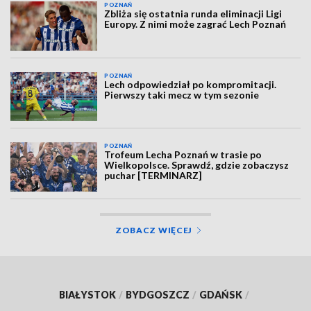
POZNAŃ
Zbliża się ostatnia runda eliminacji Ligi
Europy. Z nimi może zagrać Lech Poznań
POZNAŃ
Lech odpowiedział po kompromitacji.
Pierwszy taki mecz w tym sezonie
POZNAŃ
Trofeum Lecha Poznań w trasie po
Wielkopolsce. Sprawdź, gdzie zobaczysz
puchar [TERMINARZ]
ZOBACZ WIĘCEJ
BIAŁYSTOK
/
BYDGOSZCZ
/
GDAŃSK
/