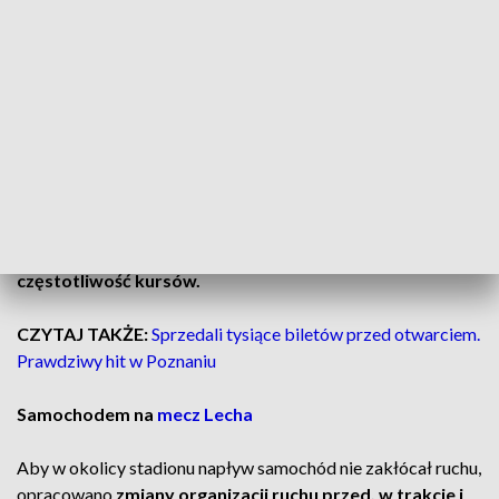
Aby uniknąć stania w korkach, najlepiej dojechać na mecz
korzystając z komunikacji miejskiej. Dla wszystkich
posiadających karnety lub bilety przygotowano specjalną
promocję. Podróż autobusami i
tramwajami
będzie darmowa
trzy godziny przed i dwie godziny po meczu.
Linie tramwajowe nr
1, 6, 13 i 15 będą kursować częściej.
Linie autobusowe nr
145, 163, 191 i 193 przed meczem
obsługiwać pojemniejsze tabory, a po meczu zwiększą
częstotliwość kursów.
CZYTAJ TAKŻE:
Sprzedali tysiące biletów przed otwarciem.
Prawdziwy hit w Poznaniu
Samochodem na
mecz Lecha
Aby w okolicy stadionu napływ samochód nie zakłócał ruchu,
opracowano
zmiany organizacji ruchu przed, w trakcie i