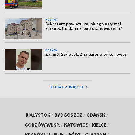
POZNAŃ
Sekretarz powiatu kaliskiego usłyszał
zarzuty. Co dalej z jego stanowiskiem?
POZNAŃ
Zaginął 25-latek. Znaleziono tylko rower
ZOBACZ WIĘCEJ
BIAŁYSTOK
/
BYDGOSZCZ
/
GDAŃSK
/
GORZÓW WLKP.
/
KATOWICE
/
KIELCE
/
KRAKÓW
/
LUBLIN
/
ŁÓDŹ
/
OLSZTYN
/