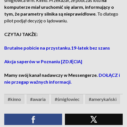
śmigłowca w m. Kinno. Przekazał, że podczas lotu
na
komputerze miał uruchomić się alarm, informujący o
tym, że parametry silnika są nieprawidłowe
. To dlatego
pilot podjął decyzję o lądowaniu.
CZYTAJ TAKŻE:
Brutalne pobicie na przystanku.19-latek bez szans
Akcja saperów w Poznaniu [ZDJĘCIA]
Mamy swój kanał nadawczy w Messengerze.
DOŁĄCZ i
nie przegap ważnych informacji.
#kinno
#awaria
#śmigłowiec
#amerykański