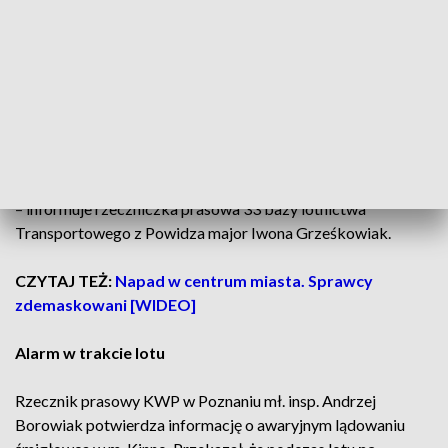
W środku znajdowała się amerykańska załoga.
Nikt z załogi nie odniósł obrażeń.
Lądowanie było spowodowane
zadymieniem kabiny
–
informuje rzeczniczka prasowa 33 bazy lotnictwa
Transportowego z Powidza major Iwona Grześkowiak.
CZYTAJ TEŻ:
Napad w centrum miasta. Sprawcy
zdemaskowani [WIDEO]
Alarm w trakcie lotu
Rzecznik prasowy KWP w Poznaniu mł. insp. Andrzej
Borowiak potwierdza informację o awaryjnym lądowaniu