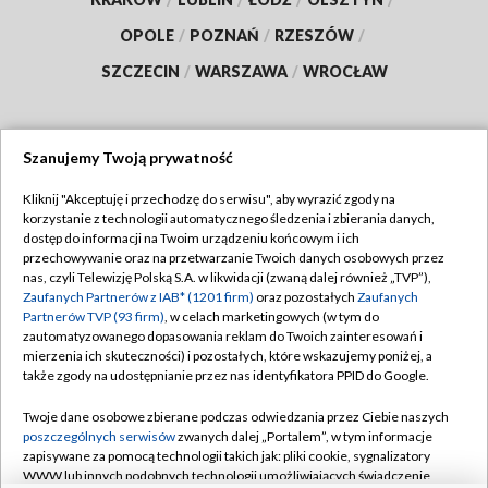
OPOLE
/
POZNAŃ
/
RZESZÓW
/
SZCZECIN
/
WARSZAWA
/
WROCŁAW
Szanujemy Twoją prywatność
Dołącz do nas:
Kliknij "Akceptuję i przechodzę do serwisu", aby wyrazić zgody na
korzystanie z technologii automatycznego śledzenia i zbierania danych,
TVP
dostęp do informacji na Twoim urządzeniu końcowym i ich
Abonament TVP
przechowywanie oraz na przetwarzanie Twoich danych osobowych przez
Regulamin TVP
nas, czyli Telewizję Polską S.A. w likwidacji (zwaną dalej również „TVP”),
Emisja w TVP
Polityka prywatności
Zaufanych Partnerów z IAB* (1201 firm)
oraz pozostałych
Zaufanych
Partnerów TVP (93 firm)
, w celach marketingowych (w tym do
Centrum informacji TVP
Moje zgody
zautomatyzowanego dopasowania reklam do Twoich zainteresowań i
mierzenia ich skuteczności) i pozostałych, które wskazujemy poniżej, a
Naziemna Telewizja Cyfrowa
Pomoc
także zgody na udostępnianie przez nas identyfikatora PPID do Google.
Sklep TVP
Biuro reklamy
Twoje dane osobowe zbierane podczas odwiedzania przez Ciebie naszych
Rada Programowa
Kontakt
poszczególnych serwisów
zwanych dalej „Portalem”, w tym informacje
zapisywane za pomocą technologii takich jak: pliki cookie, sygnalizatory
System NOS
WWW lub innych podobnych technologii umożliwiających świadczenie