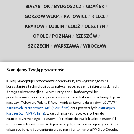
BIAŁYSTOK
/
BYDGOSZCZ
/
GDAŃSK
/
GORZÓW WLKP.
/
KATOWICE
/
KIELCE
/
KRAKÓW
/
LUBLIN
/
ŁÓDŹ
/
OLSZTYN
/
OPOLE
/
POZNAŃ
/
RZESZÓW
/
SZCZECIN
/
WARSZAWA
/
WROCŁAW
Szanujemy Twoją prywatność
Dołącz do nas:
Kliknij "Akceptuję i przechodzę do serwisu", aby wyrazić zgody na
korzystanie z technologii automatycznego śledzenia i zbierania danych,
TVP
dostęp do informacji na Twoim urządzeniu końcowym i ich
Abonament TVP
przechowywanie oraz na przetwarzanie Twoich danych osobowych przez
Regulamin TVP
nas, czyli Telewizję Polską S.A. w likwidacji (zwaną dalej również „TVP”),
Emisja w TVP
Polityka prywatności
Zaufanych Partnerów z IAB* (1201 firm)
oraz pozostałych
Zaufanych
Partnerów TVP (93 firm)
, w celach marketingowych (w tym do
Centrum informacji TVP
Moje zgody
zautomatyzowanego dopasowania reklam do Twoich zainteresowań i
mierzenia ich skuteczności) i pozostałych, które wskazujemy poniżej, a
Naziemna Telewizja Cyfrowa
Pomoc
także zgody na udostępnianie przez nas identyfikatora PPID do Google.