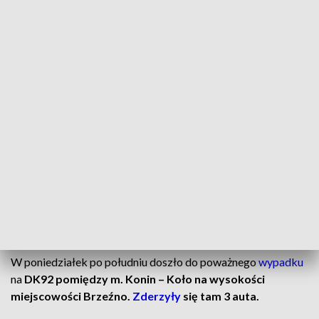
DK92 - Nowe Brzeźno - wypadek - zderzenie 3 aut - ranni (fot. KMP Konin)
Na DK92 na wysokości m. Brzeźno doszło do
zderzenia 3 aut. W wyniku wypadku 2 osoby
zostały poszkodowane. Droga jest zablokowana.
Brzeźno: zderzenie 3 aut
W poniedziałek po południu doszło do poważnego
wypadku
na
DK92 pomiędzy m. Konin – Koło na wysokości
miejscowości Brzeźno.
Zderzyły
się tam 3 auta.