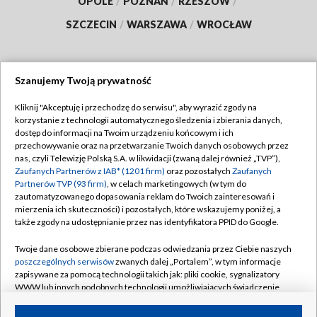
OPOLE
/
POZNAŃ
/
RZESZÓW
/
SZCZECIN
/
WARSZAWA
/
WROCŁAW
Szanujemy Twoją prywatność
Dołącz do nas:
Kliknij "Akceptuję i przechodzę do serwisu", aby wyrazić zgody na
korzystanie z technologii automatycznego śledzenia i zbierania danych,
TVP
dostęp do informacji na Twoim urządzeniu końcowym i ich
Abonament TVP
przechowywanie oraz na przetwarzanie Twoich danych osobowych przez
Regulamin TVP
nas, czyli Telewizję Polską S.A. w likwidacji (zwaną dalej również „TVP”),
Emisja w TVP
Polityka prywatności
Zaufanych Partnerów z IAB* (1201 firm)
oraz pozostałych
Zaufanych
Partnerów TVP (93 firm)
, w celach marketingowych (w tym do
Centrum informacji TVP
Moje zgody
zautomatyzowanego dopasowania reklam do Twoich zainteresowań i
mierzenia ich skuteczności) i pozostałych, które wskazujemy poniżej, a
Naziemna Telewizja Cyfrowa
Pomoc
także zgody na udostępnianie przez nas identyfikatora PPID do Google.
Sklep TVP
Biuro reklamy
Twoje dane osobowe zbierane podczas odwiedzania przez Ciebie naszych
Rada Programowa
Kontakt
poszczególnych serwisów
zwanych dalej „Portalem”, w tym informacje
zapisywane za pomocą technologii takich jak: pliki cookie, sygnalizatory
System NOS
WWW lub innych podobnych technologii umożliwiających świadczenie
dopasowanych i bezpiecznych usług, personalizację treści oraz reklam,
Informacje o nadawcy
Kanały
udostępnianie funkcji mediów społecznościowych oraz analizowanie