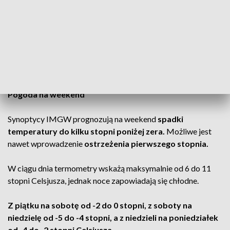
Już teraz możemy zauważyć ochłodzenie i zmianę pogody. A
w kolejnych dniach marzec szykuje kolejną niespodziankę.
Było ciepło, czas na przymrozki.
CZYTAJ TAKŻE:
Niepokojąca prognoza na wiosnę. Dwie
anomalie
Pogoda na weekend
Synoptycy IMGW prognozują na weekend
spadki
temperatury do kilku stopni poniżej zera.
Możliwe jest
nawet wprowadzenie
ostrzeżenia pierwszego stopnia.
W ciągu dnia termometry wskażą maksymalnie od 6 do 11
stopni Celsjusza, jednak noce zapowiadają się chłodne.
Z piątku na sobotę od -2 do 0 stopni, z soboty na
niedzielę od -5 do -4 stopni, a z niedzieli na poniedziałek
od -4 do -2 stopni Celsjusza.