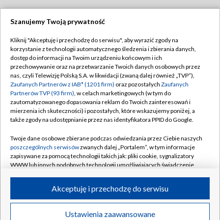
Szanujemy Twoją prywatność
Dołącz do nas:
Kliknij "Akceptuję i przechodzę do serwisu", aby wyrazić zgody na
korzystanie z technologii automatycznego śledzenia i zbierania danych,
TVP
dostęp do informacji na Twoim urządzeniu końcowym i ich
Abonament TVP
przechowywanie oraz na przetwarzanie Twoich danych osobowych przez
Regulamin TVP
nas, czyli Telewizję Polską S.A. w likwidacji (zwaną dalej również „TVP”),
Emisja w TVP
Polityka prywatności
Zaufanych Partnerów z IAB* (1201 firm)
oraz pozostałych
Zaufanych
Partnerów TVP (93 firm)
, w celach marketingowych (w tym do
Centrum informacji TVP
Moje zgody
zautomatyzowanego dopasowania reklam do Twoich zainteresowań i
mierzenia ich skuteczności) i pozostałych, które wskazujemy poniżej, a
Naziemna Telewizja Cyfrowa
Pomoc
także zgody na udostępnianie przez nas identyfikatora PPID do Google.
Sklep TVP
Biuro reklamy
Twoje dane osobowe zbierane podczas odwiedzania przez Ciebie naszych
Rada Programowa
Kontakt
poszczególnych serwisów
zwanych dalej „Portalem”, w tym informacje
zapisywane za pomocą technologii takich jak: pliki cookie, sygnalizatory
System NOS
WWW lub innych podobnych technologii umożliwiających świadczenie
dopasowanych i bezpiecznych usług, personalizację treści oraz reklam,
Informacje o nadawcy
Kanały
udostępnianie funkcji mediów społecznościowych oraz analizowanie
Akceptuję i przechodzę do serwisu
ruchu w Internecie.
Program dla prasy
©2026 Telewizja Polska S.A. w likwidacji
Biuro Reklamy
Twoje dane osobowe zbierane podczas odwiedzania przez Ciebie
Ustawienia zaawansowane
poszczególnych serwisów
na Portalu, takie jak adresy IP, identyfikatory