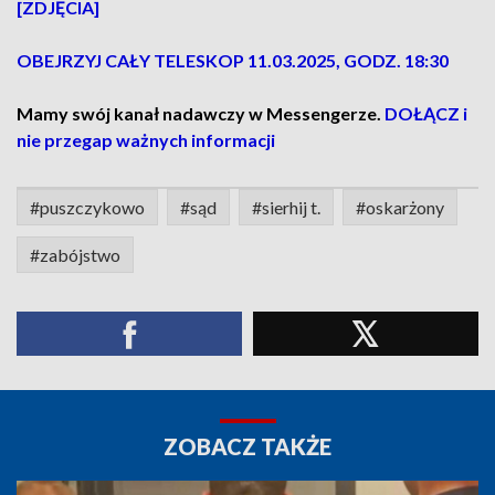
[ZDJĘCIA]
OBEJRZYJ CAŁY TELESKOP 11.03.2025, GODZ. 18:30
Mamy swój kanał nadawczy w Messengerze.
DOŁĄCZ i
nie przegap ważnych informacji
#puszczykowo
#sąd
#sierhij t.
#oskarżony
#zabójstwo
ZOBACZ TAKŻE