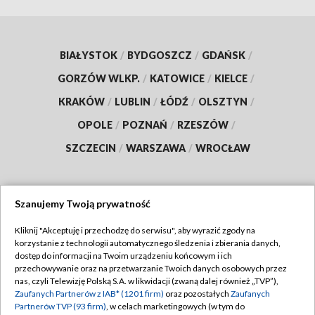
BIAŁYSTOK
/
BYDGOSZCZ
/
GDAŃSK
/
GORZÓW WLKP.
/
KATOWICE
/
KIELCE
/
KRAKÓW
/
LUBLIN
/
ŁÓDŹ
/
OLSZTYN
/
OPOLE
/
POZNAŃ
/
RZESZÓW
/
SZCZECIN
/
WARSZAWA
/
WROCŁAW
Szanujemy Twoją prywatność
Dołącz do nas:
Kliknij "Akceptuję i przechodzę do serwisu", aby wyrazić zgody na
korzystanie z technologii automatycznego śledzenia i zbierania danych,
TVP
dostęp do informacji na Twoim urządzeniu końcowym i ich
Abonament TVP
przechowywanie oraz na przetwarzanie Twoich danych osobowych przez
Regulamin TVP
nas, czyli Telewizję Polską S.A. w likwidacji (zwaną dalej również „TVP”),
Emisja w TVP
Zaufanych Partnerów z IAB* (1201 firm)
oraz pozostałych
Zaufanych
Polityka prywatności
Partnerów TVP (93 firm)
, w celach marketingowych (w tym do
Centrum informacji TVP