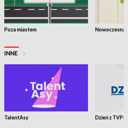
Poza miastem
Nowoczesna 
INNE
TalentAsy
Dzień z TVP3