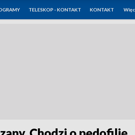
OGRAMY
TELESKOP - KONTAKT
KONTAKT
Więc
azany. Chodzi o pedofilię