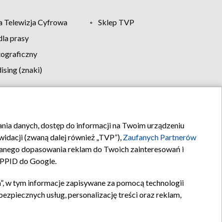
 Telewizja Cyfrowa
Sklep TVP
la prasy
tograficzny
sing (znaki)
klamy
Kontakt
rania danych, dostęp do informacji na Twoim urządzeniu
idacji (zwaną dalej również „TVP”),
Zaufanych Partnerów
anego dopasowania reklam do Twoich zainteresowań i
a PPID do Google.
”, w tym informacje zapisywane za pomocą technologii
zpiecznych usług, personalizację treści oraz reklam,