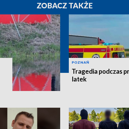
ZOBACZ TAKŻE
POZNAŃ
Tragedia podczas pr
latek