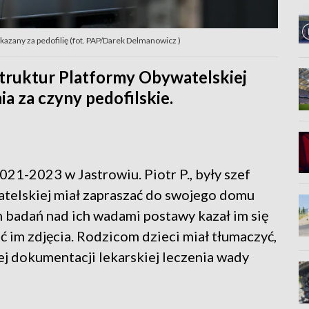
skazany za pedofilię (fot. PAP/Darek Delmanowicz )
 struktur Platformy Obywatelskiej
ia za czyny pedofilskie.
21-2023 w Jastrowiu. Piotr P., były szef
telskiej miał zapraszać do swojego domu
 badań nad ich wadami postawy kazał im się
ić im zdjęcia. Rodzicom dzieci miał tłumaczyć,
j dokumentacji lekarskiej leczenia wady