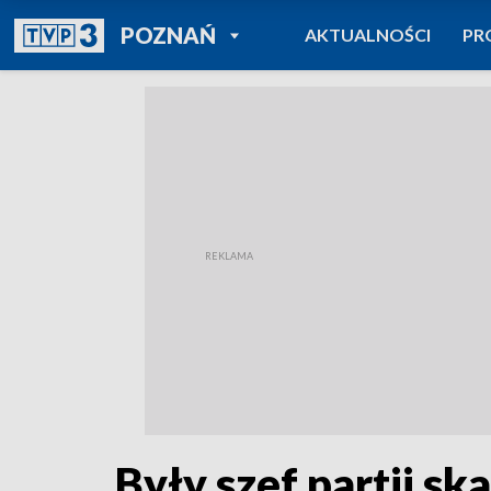
POWRÓT DO
POZNAŃ
AKTUALNOŚCI
PR
TVP REGIONY
Były szef partii sk