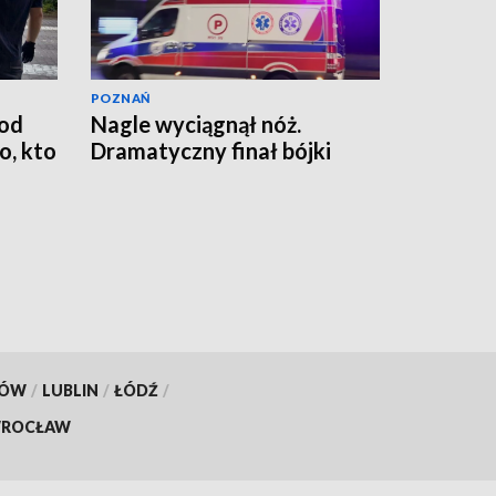
POZNAŃ
od
Nagle wyciągnął nóż.
, kto
Dramatyczny finał bójki
KÓW
/
LUBLIN
/
ŁÓDŹ
/
ROCŁAW