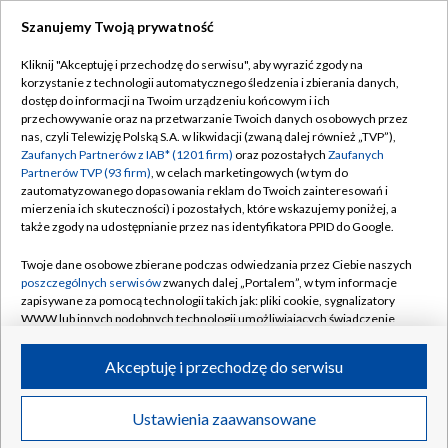
Szanujemy Twoją prywatność
Dołącz do nas:
Kliknij "Akceptuję i przechodzę do serwisu", aby wyrazić zgody na
korzystanie z technologii automatycznego śledzenia i zbierania danych,
TVP
dostęp do informacji na Twoim urządzeniu końcowym i ich
Abonament TVP
przechowywanie oraz na przetwarzanie Twoich danych osobowych przez
Regulamin TVP
nas, czyli Telewizję Polską S.A. w likwidacji (zwaną dalej również „TVP”),
Emisja w TVP
Zaufanych Partnerów z IAB* (1201 firm)
oraz pozostałych
Zaufanych
Polityka prywatności
Partnerów TVP (93 firm)
, w celach marketingowych (w tym do
Centrum informacji TVP
Moje zgody
zautomatyzowanego dopasowania reklam do Twoich zainteresowań i
mierzenia ich skuteczności) i pozostałych, które wskazujemy poniżej, a
Naziemna Telewizja Cyfrowa
Pomoc
także zgody na udostępnianie przez nas identyfikatora PPID do Google.
Sklep TVP
Biuro reklamy
Twoje dane osobowe zbierane podczas odwiedzania przez Ciebie naszych
Rada Programowa
poszczególnych serwisów
zwanych dalej „Portalem”, w tym informacje
Kontakt
zapisywane za pomocą technologii takich jak: pliki cookie, sygnalizatory
System NOS
WWW lub innych podobnych technologii umożliwiających świadczenie
dopasowanych i bezpiecznych usług, personalizację treści oraz reklam,
Informacje o nadawcy
Kanały
udostępnianie funkcji mediów społecznościowych oraz analizowanie
Akceptuję i przechodzę do serwisu
ruchu w Internecie.
Program dla prasy
©2026 Telewizja Polska S.A. w likwidacji
Biuro Reklamy
Twoje dane osobowe zbierane podczas odwiedzania przez Ciebie
Ustawienia zaawansowane
poszczególnych serwisów
na Portalu, takie jak adresy IP, identyfikatory
Ogłoszenie przetargowe
Twoich urządzeń końcowych i identyfikatory plików cookie, informacje o