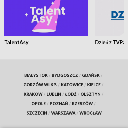
TalentAsy
Dzień z TVP3
BIAŁYSTOK
/
BYDGOSZCZ
/
GDAŃSK
/
GORZÓW WLKP.
/
KATOWICE
/
KIELCE
/
KRAKÓW
/
LUBLIN
/
ŁÓDŹ
/
OLSZTYN
/
OPOLE
/
POZNAŃ
/
RZESZÓW
/
SZCZECIN
/
WARSZAWA
/
WROCŁAW