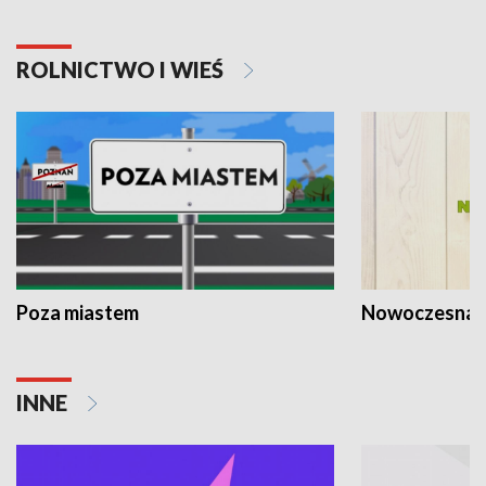
ROLNICTWO I WIEŚ
Poza miastem
Nowoczesna 
INNE