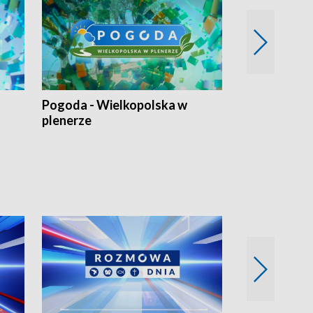
Pogoda - Wielkopolska w
Eko prognoza
plenerze