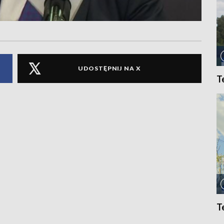
UDOSTĘPNIJ NA X
T
T