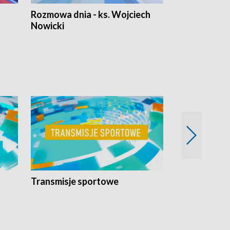
Rozmowa dnia - ks. Wojciech
Euro Fakty
Nowicki
Transmisje sportowe
Reportaże s