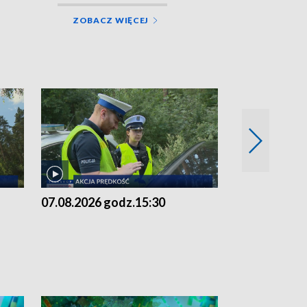
ZOBACZ WIĘCEJ
07.08.2026 godz.15:30
06.08.2026 g