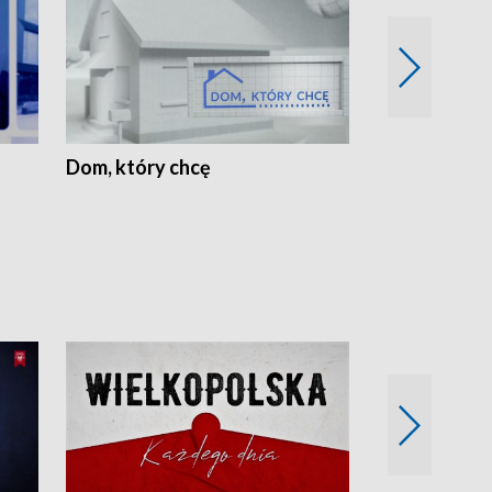
Dom, który chcę
Biznes Wielk