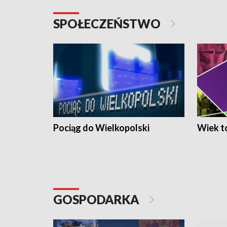
SPOŁECZEŃSTWO
Pociąg do Wielkopolski
Wiek to
GOSPODARKA