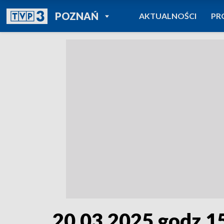
POWRÓT DO
POZNAŃ
AKTUALNOŚCI
PR
TVP REGIONY
20.03.2025 godz.1