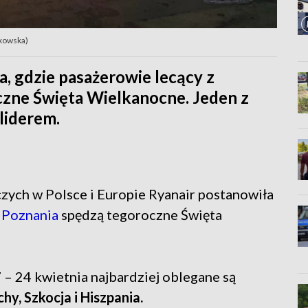
nkowska)
ła, gdzie pasażerowie lecący z
czne Święta Wielkanocne. Jeden z
liderem.
iczych w Polsce i Europie Ryanair postanowiła
 Poznania
spędzą tegoroczne Święta
– 24 kwietnia najbardziej oblegane są
hy, Szkocja i Hiszpania.