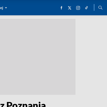
ej
 z Poznania