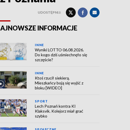
UDOSTĘPNIJ:
AJNOWSZE INFORMACJE
INNE
Wyniki LOTTO 06.08.2026.
Do kogo dziś uśmiechnęło się
szczęście?
INNE
Ktoś rzucił siekierą.
Mieszkańcy boją się wyjść z
bloku [WIDEO]
SPORT
Lech Poznań kontra KI
Klaksvik. Kolejorz miał grać
szybko
SPOŁECZNE