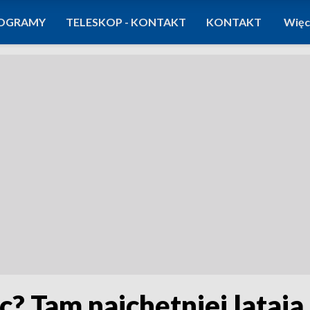
OGRAMY
TELESKOP - KONTAKT
KONTAKT
Więc
? Tam najchętniej latają