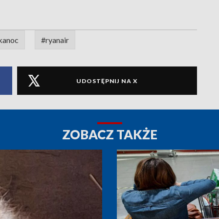
kanoc
#ryanair
UDOSTĘPNIJ NA X
ZOBACZ TAKŻE