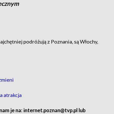
tecznym
jchętniej podróżują z Poznania, są Włochy,
zmieni
 atrakcja
 nam je na: internet.poznan@tvp.pl lub