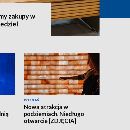
imy zakupy w
iedziel
POZNAŃ
Nowa atrakcja w
lnią
podziemiach. Niedługo
otwarcie [ZDJĘCIA]