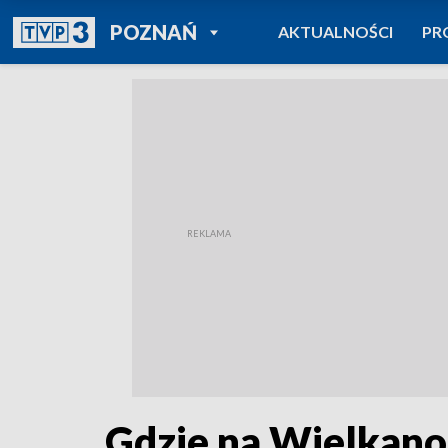
POWRÓT DO
POZNAŃ
AKTUALNOŚCI
PR
TVP REGIONY
Gdzie na Wielkanoc