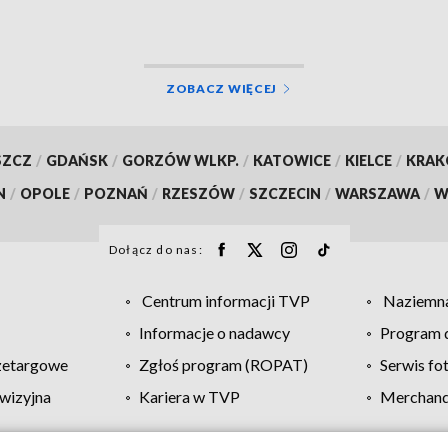
ZOBACZ WIĘCEJ
SZCZ
/
GDAŃSK
/
GORZÓW WLKP.
/
KATOWICE
/
KIELCE
/
KRA
N
/
OPOLE
/
POZNAŃ
/
RZESZÓW
/
SZCZECIN
/
WARSZAWA
/
W
Dołącz do nas:
Centrum informacji TVP
Naziemna
Informacje o nadawcy
Program d
zetargowe
Zgłoś program (ROPAT)
Serwis fo
wizyjna
Kariera w TVP
Merchandi