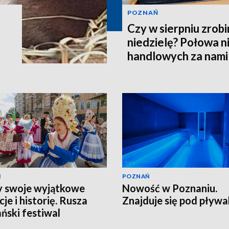
POZNAŃ
Czy w sierpniu zrob
niedzielę? Połowa n
handlowych za nami
Ń
POZNAŃ
 swoje wyjątkowe
Nowość w Poznaniu.
je i historię. Rusza
Znajduje się pod pływa
ński festiwal