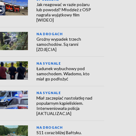
Jak reagować w razie pożaru
lub powodzi? Młodzież z OSP
nagrała wyjątkowy film
[WIDEO]
NA DROGACH
Groźny wypadek trzech
samochodów. Są ranni
[ZDJĘCIA]
NA SYGNALE
Ładunek wybuchowy pod
samochodem. Wiadomo, kto
miał go podłożyć
NA SYGNALE
Miał zaczepiać nastolatkę nad
popularnym kąpieliskiem.
Interweniowała policja
[AKTUALIZACJA]
NA DROGACH
S11 coraz bliżej Bałtyku.