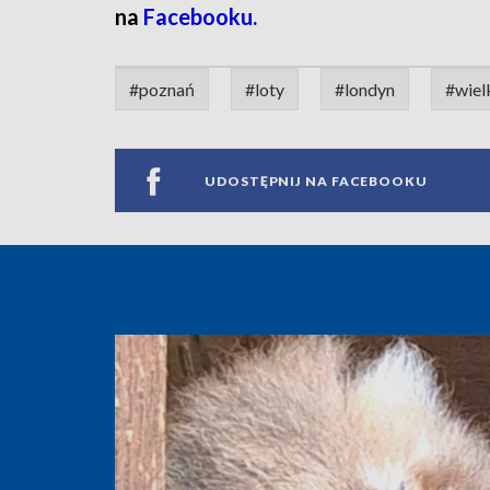
na
Facebooku.
#poznań
#loty
#londyn
#wiel
UDOSTĘPNIJ NA FACEBOOKU