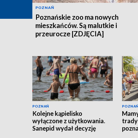
POZNAŃ
Poznańskie zoo ma nowych
mieszkańców. Są malutkie i
przeurocze [ZDJĘCIA]
POZNAŃ
POZNA
Kolejne kąpielisko
Mamy
wyłączone z użytkowania.
tradyc
Sanepid wydał decyzję
pozna