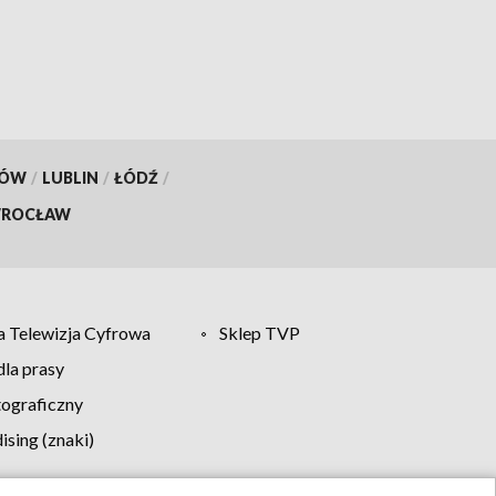
KÓW
/
LUBLIN
/
ŁÓDŹ
/
ROCŁAW
 Telewizja Cyfrowa
Sklep TVP
la prasy
tograficzny
sing (znaki)