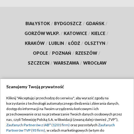
BIAŁYSTOK
/
BYDGOSZCZ
/
GDAŃSK
/
GORZÓW WLKP.
/
KATOWICE
/
KIELCE
/
KRAKÓW
/
LUBLIN
/
ŁÓDŹ
/
OLSZTYN
/
OPOLE
/
POZNAŃ
/
RZESZÓW
/
SZCZECIN
/
WARSZAWA
/
WROCŁAW
Szanujemy Twoją prywatność
Dołącz do nas:
Kliknij "Akceptuję i przechodzę do serwisu", aby wyrazić zgody na
korzystanie z technologii automatycznego śledzenia i zbierania danych,
TVP
dostęp do informacji na Twoim urządzeniu końcowym i ich
Abonament TVP
przechowywanie oraz na przetwarzanie Twoich danych osobowych przez
Regulamin TVP
nas, czyli Telewizję Polską S.A. w likwidacji (zwaną dalej również „TVP”),
Emisja w TVP
Zaufanych Partnerów z IAB* (1201 firm)
oraz pozostałych
Zaufanych
Polityka prywatności
Partnerów TVP (93 firm)
, w celach marketingowych (w tym do
Centrum informacji TVP