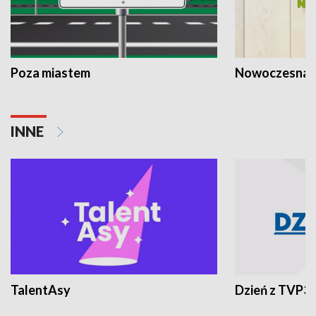
Poza miastem
Nowoczesna 
INNE
TalentAsy
Dzień z TVP3