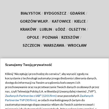
BIAŁYSTOK
/
BYDGOSZCZ
/
GDAŃSK
/
GORZÓW WLKP.
/
KATOWICE
/
KIELCE
/
KRAKÓW
/
LUBLIN
/
ŁÓDŹ
/
OLSZTYN
/
OPOLE
/
POZNAŃ
/
RZESZÓW
/
SZCZECIN
/
WARSZAWA
/
WROCŁAW
Szanujemy Twoją prywatność
Dołącz do nas:
Kliknij "Akceptuję i przechodzę do serwisu", aby wyrazić zgody na
korzystanie z technologii automatycznego śledzenia i zbierania danych,
TVP
dostęp do informacji na Twoim urządzeniu końcowym i ich
Abonament TVP
przechowywanie oraz na przetwarzanie Twoich danych osobowych przez
Regulamin TVP
nas, czyli Telewizję Polską S.A. w likwidacji (zwaną dalej również „TVP”),
Emisja w TVP
Polityka prywatności
Zaufanych Partnerów z IAB* (1201 firm)
oraz pozostałych
Zaufanych
Partnerów TVP (93 firm)
, w celach marketingowych (w tym do
Centrum informacji TVP
Moje zgody
zautomatyzowanego dopasowania reklam do Twoich zainteresowań i
mierzenia ich skuteczności) i pozostałych, które wskazujemy poniżej, a