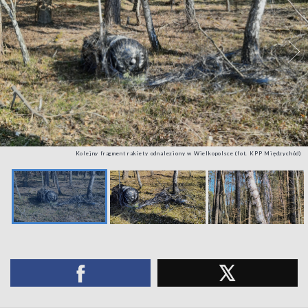
Kolejny fragment rakiety odnaleziony w Wielkopolsce (fot. KPP Międzychód)