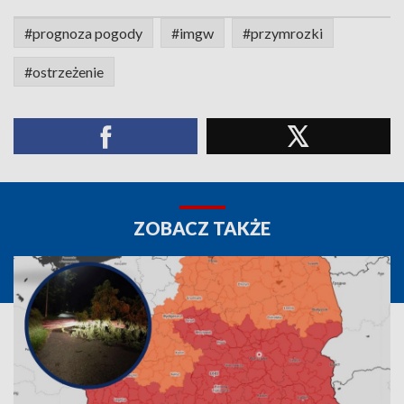
#prognoza pogody
#imgw
#przymrozki
#ostrzeżenie
ZOBACZ TAKŻE