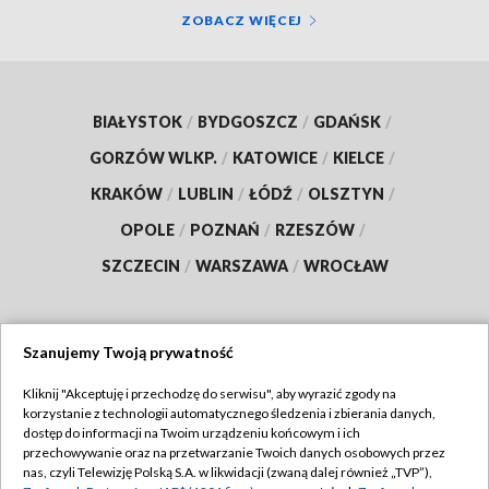
ZOBACZ WIĘCEJ
BIAŁYSTOK
/
BYDGOSZCZ
/
GDAŃSK
/
GORZÓW WLKP.
/
KATOWICE
/
KIELCE
/
KRAKÓW
/
LUBLIN
/
ŁÓDŹ
/
OLSZTYN
/
OPOLE
/
POZNAŃ
/
RZESZÓW
/
SZCZECIN
/
WARSZAWA
/
WROCŁAW
Szanujemy Twoją prywatność
Dołącz do nas:
Kliknij "Akceptuję i przechodzę do serwisu", aby wyrazić zgody na
korzystanie z technologii automatycznego śledzenia i zbierania danych,
TVP
dostęp do informacji na Twoim urządzeniu końcowym i ich
Abonament TVP
przechowywanie oraz na przetwarzanie Twoich danych osobowych przez
Regulamin TVP
nas, czyli Telewizję Polską S.A. w likwidacji (zwaną dalej również „TVP”),
Emisja w TVP