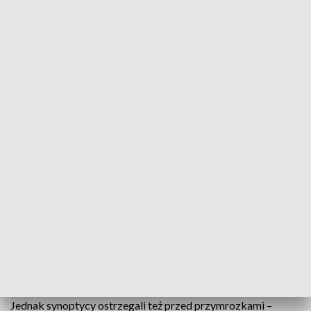
Prognoza dla Wielkopolski - przymrozki (fot. IMGW)
Synoptycy IMGW prognozują, że w poniedziałek, 24
marca możliwe jest wprowadzenie ostrzeżenia
pierwszego stopnia dla całej Wielkopolski.
Wiosenne
przymrozki
w Wielkopolsce
W ostatnich dniach już mocno dało się odczuć wiosenną aurę.
Termometry wskazywały kilkanaście stopni na plusie.
Jednak synoptycy ostrzegali też przed przymrozkami –