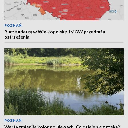
POZNAŃ
Burze uderzą w Wielkopolskę. IMGW przedłuża
ostrzeżenia
POZNAŃ
Warta zmieniła kolor po ulewach. Co dzieje się z rzeką?