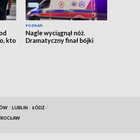
POZNAŃ
od
Nagle wyciągnął nóż.
, kto
Dramatyczny finał bójki
KÓW
/
LUBLIN
/
ŁÓDŹ
/
ROCŁAW