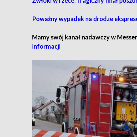
Zwłoki w rzece. Tragiczny finał posz
Poważny wypadek na drodze ekspresow
Mamy swój kanał nadawczy w Messe
informacji