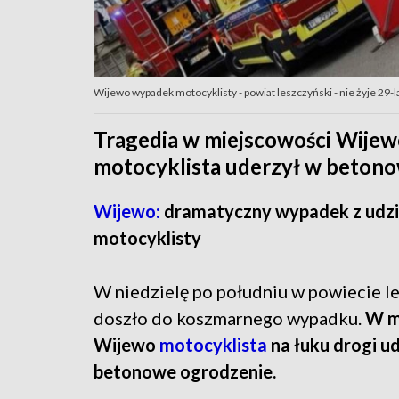
Wijewo wypadek motocyklisty - powiat leszczyński - nie żyje 29-
Tragedia w miejscowości Wijewo
motocyklista uderzył w betono
Wijewo:
dramatyczny wypadek z udz
motocyklisty
W niedzielę po południu w powiecie l
doszło do koszmarnego wypadku.
W m
Wijewo
motocyklista
na łuku drogi u
betonowe ogrodzenie.