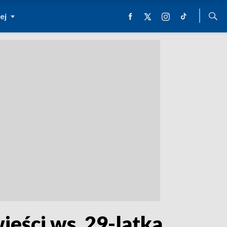
ej
ieści ws. 29-latka