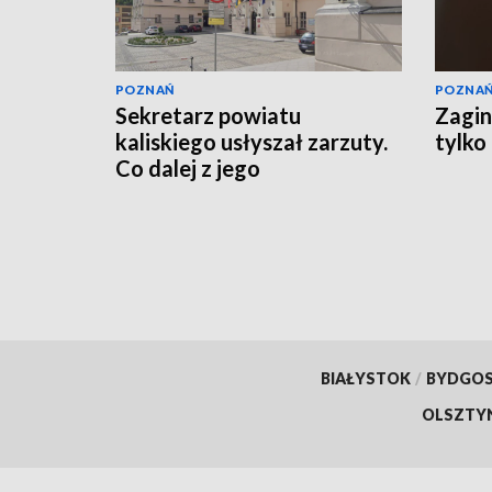
POZNAŃ
POZNA
Sekretarz powiatu
Zagin
kaliskiego usłyszał zarzuty.
tylko
Co dalej z jego
stanowiskiem?
BIAŁYSTOK
/
BYDGO
OLSZTY