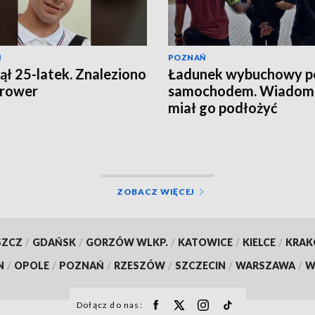
Ń
POZNAŃ
ął 25-latek. Znaleziono
Ładunek wybuchowy p
 rower
samochodem. Wiadomo
miał go podłożyć
ZOBACZ WIĘCEJ
SZCZ
/
GDAŃSK
/
GORZÓW WLKP.
/
KATOWICE
/
KIELCE
/
KRA
N
/
OPOLE
/
POZNAŃ
/
RZESZÓW
/
SZCZECIN
/
WARSZAWA
/
W
Dołącz do nas: