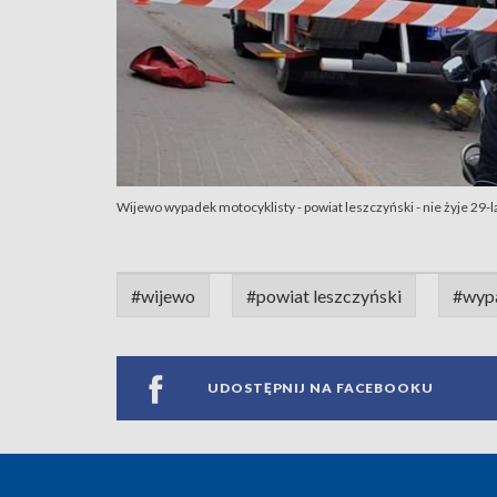
Wijewo wypadek motocyklisty - powiat leszczyński - nie żyje 29-
#wijewo
#powiat leszczyński
#wypa
UDOSTĘPNIJ NA FACEBOOKU