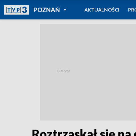
POWRÓT DO
POZNAŃ
AKTUALNOŚCI
PR
TVP REGIONY
Roztrzaskał się na