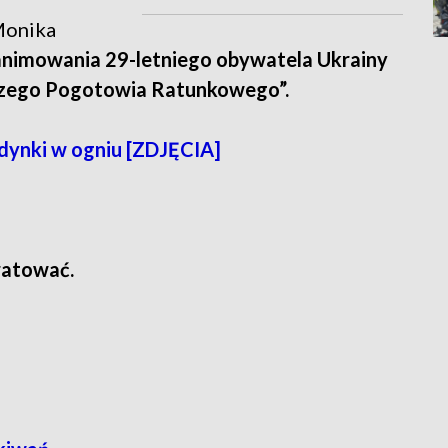
 Monika
animowania 29-letniego obywatela Ukrainy
iczego Pogotowia Ratunkowego”.
dynki w ogniu [ZDJĘCIA]
uratować.