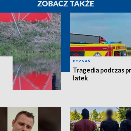
ZOBACZ TAKŻE
POZNAŃ
Tragedia podczas pr
latek