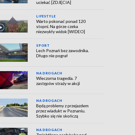
uciekać [ZDJĘCIA]
LIFESTYLE
Warto pokonać ponad 120
stopni. Na górze czeka
niezwykły widok [WIDEO]
SPORT
Lech Poznań bez zawodnika.
Długo nie pograł
NA DROGACH
Wieczorna tragedia. 7
zastępów straży w akcji
NA DROGACH
Będą problemy z przejazdem
przez wiadukt w Poznaniu.
Szybko się nie skończą
NA DROGACH
Zmiażdżona osobówka pod