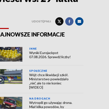
UDOSTĘPNIJ:
AJNOWSZE INFORMACJE
INNE
Wyniki Eurojackpot
07.08.2026. Sprawdź liczby!
SPOŁECZNE
Wójt chce likwidacji szkół.
Ministerstwo powiedziało
„nie”, ale to nie koniec
[WIDEO]
NA DROGACH
Wytropili go używając drona.
Miał kilka powodów, by