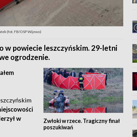
latek (fot. FB/OSP Wijewo)
 w powiecie leszczyńskim. 29-letni
we ogrodzenie.
iałem
eszczyńskim
iejscowości
derzył w
Zwłoki w rzece. Tragiczny finał
poszukiwań