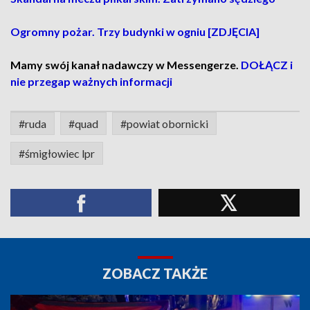
Ogromny pożar. Trzy budynki w ogniu [ZDJĘCIA]
Mamy swój kanał nadawczy w Messengerze.
DOŁĄCZ i
nie przegap ważnych informacji
#ruda
#quad
#powiat obornicki
#śmigłowiec lpr
ZOBACZ TAKŻE