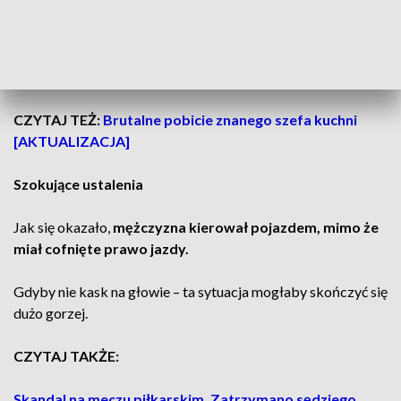
panowanie nad pojazdem i
uderzył w ogrodzenie posesji.
Na miejscu
lądował
śmigłowiec LPR
, którym 29-latek
został zabrany do szpitala.
CZYTAJ TEŻ:
Brutalne pobicie znanego szefa kuchni
[AKTUALIZACJA]
Szokujące ustalenia
Jak się okazało,
mężczyzna kierował pojazdem, mimo że
miał cofnięte prawo jazdy.
Gdyby nie kask na głowie – ta sytuacja mogłaby skończyć się
dużo gorzej.
CZYTAJ TAKŻE:
Skandal na meczu piłkarskim. Zatrzymano sędziego