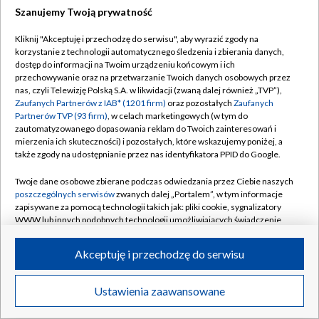
Szanujemy Twoją prywatność
Dołącz do nas:
Kliknij "Akceptuję i przechodzę do serwisu", aby wyrazić zgody na
korzystanie z technologii automatycznego śledzenia i zbierania danych,
TVP
dostęp do informacji na Twoim urządzeniu końcowym i ich
Abonament TVP
przechowywanie oraz na przetwarzanie Twoich danych osobowych przez
Regulamin TVP
nas, czyli Telewizję Polską S.A. w likwidacji (zwaną dalej również „TVP”),
Emisja w TVP
Polityka prywatności
Zaufanych Partnerów z IAB* (1201 firm)
oraz pozostałych
Zaufanych
Partnerów TVP (93 firm)
, w celach marketingowych (w tym do
Centrum informacji TVP
Moje zgody
zautomatyzowanego dopasowania reklam do Twoich zainteresowań i
mierzenia ich skuteczności) i pozostałych, które wskazujemy poniżej, a
Naziemna Telewizja Cyfrowa
Pomoc
także zgody na udostępnianie przez nas identyfikatora PPID do Google.
Sklep TVP
Biuro reklamy
Twoje dane osobowe zbierane podczas odwiedzania przez Ciebie naszych
Rada Programowa
Kontakt
poszczególnych serwisów
zwanych dalej „Portalem”, w tym informacje
zapisywane za pomocą technologii takich jak: pliki cookie, sygnalizatory
System NOS
WWW lub innych podobnych technologii umożliwiających świadczenie
dopasowanych i bezpiecznych usług, personalizację treści oraz reklam,
Informacje o nadawcy
Kanały
udostępnianie funkcji mediów społecznościowych oraz analizowanie
Akceptuję i przechodzę do serwisu
ruchu w Internecie.
Program dla prasy
©2026 Telewizja Polska S.A. w likwidacji
Biuro Reklamy
Twoje dane osobowe zbierane podczas odwiedzania przez Ciebie
Ustawienia zaawansowane
poszczególnych serwisów
na Portalu, takie jak adresy IP, identyfikatory
Ogłoszenie przetargowe
Twoich urządzeń końcowych i identyfikatory plików cookie, informacje o