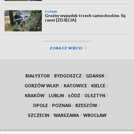
POZNAŃ
Groźny wypadek trzech samochodów. Są
ranni [ZDJĘCIA]
ZOBACZ WIĘCEJ
BIAŁYSTOK
/
BYDGOSZCZ
/
GDAŃSK
/
GORZÓW WLKP.
/
KATOWICE
/
KIELCE
/
KRAKÓW
/
LUBLIN
/
ŁÓDŹ
/
OLSZTYN
/
OPOLE
/
POZNAŃ
/
RZESZÓW
/
SZCZECIN
/
WARSZAWA
/
WROCŁAW