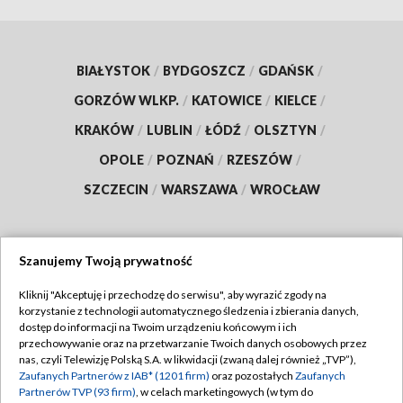
BIAŁYSTOK
/
BYDGOSZCZ
/
GDAŃSK
/
GORZÓW WLKP.
/
KATOWICE
/
KIELCE
/
KRAKÓW
/
LUBLIN
/
ŁÓDŹ
/
OLSZTYN
/
OPOLE
/
POZNAŃ
/
RZESZÓW
/
SZCZECIN
/
WARSZAWA
/
WROCŁAW
Szanujemy Twoją prywatność
Dołącz do nas:
Kliknij "Akceptuję i przechodzę do serwisu", aby wyrazić zgody na
korzystanie z technologii automatycznego śledzenia i zbierania danych,
TVP
dostęp do informacji na Twoim urządzeniu końcowym i ich
Abonament TVP
przechowywanie oraz na przetwarzanie Twoich danych osobowych przez
Regulamin TVP
nas, czyli Telewizję Polską S.A. w likwidacji (zwaną dalej również „TVP”),
Emisja w TVP
Zaufanych Partnerów z IAB* (1201 firm)
oraz pozostałych
Zaufanych
Polityka prywatności
Partnerów TVP (93 firm)
, w celach marketingowych (w tym do
Centrum informacji TVP