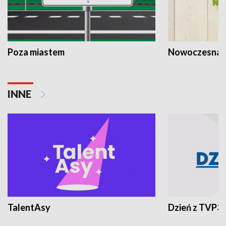
Poza miastem
Nowoczesna 
INNE
TalentAsy
Dzień z TVP3