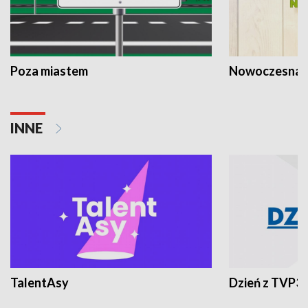
Poza miastem
Nowoczesna 
INNE
TalentAsy
Dzień z TVP3