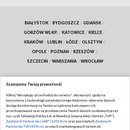
BIAŁYSTOK
/
BYDGOSZCZ
/
GDAŃSK
/
GORZÓW WLKP.
/
KATOWICE
/
KIELCE
/
KRAKÓW
/
LUBLIN
/
ŁÓDŹ
/
OLSZTYN
/
OPOLE
/
POZNAŃ
/
RZESZÓW
/
SZCZECIN
/
WARSZAWA
/
WROCŁAW
Szanujemy Twoją prywatność
Dołącz do nas:
Kliknij "Akceptuję i przechodzę do serwisu", aby wyrazić zgody na
korzystanie z technologii automatycznego śledzenia i zbierania danych,
TVP
dostęp do informacji na Twoim urządzeniu końcowym i ich
Abonament TVP
przechowywanie oraz na przetwarzanie Twoich danych osobowych przez
Regulamin TVP
nas, czyli Telewizję Polską S.A. w likwidacji (zwaną dalej również „TVP”),
Emisja w TVP
Zaufanych Partnerów z IAB* (1201 firm)
oraz pozostałych
Zaufanych
Polityka prywatności
Partnerów TVP (93 firm)
, w celach marketingowych (w tym do
Centrum informacji TVP