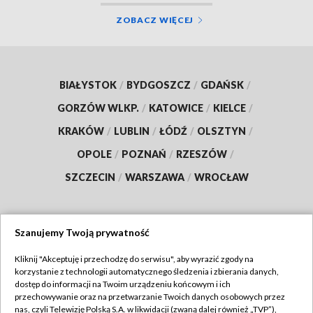
ZOBACZ WIĘCEJ
BIAŁYSTOK
/
BYDGOSZCZ
/
GDAŃSK
/
GORZÓW WLKP.
/
KATOWICE
/
KIELCE
/
KRAKÓW
/
LUBLIN
/
ŁÓDŹ
/
OLSZTYN
/
OPOLE
/
POZNAŃ
/
RZESZÓW
/
SZCZECIN
/
WARSZAWA
/
WROCŁAW
Szanujemy Twoją prywatność
Dołącz do nas:
Kliknij "Akceptuję i przechodzę do serwisu", aby wyrazić zgody na
korzystanie z technologii automatycznego śledzenia i zbierania danych,
TVP
dostęp do informacji na Twoim urządzeniu końcowym i ich
Abonament TVP
przechowywanie oraz na przetwarzanie Twoich danych osobowych przez
Regulamin TVP
nas, czyli Telewizję Polską S.A. w likwidacji (zwaną dalej również „TVP”),