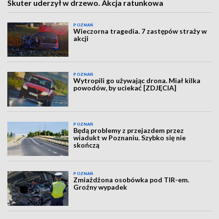
Skuter uderzył w drzewo. Akcja ratunkowa
POZNAŃ
Wieczorna tragedia. 7 zastępów straży w
akcji
POZNAŃ
Wytropili go używając drona. Miał kilka
powodów, by uciekać [ZDJĘCIA]
POZNAŃ
Będą problemy z przejazdem przez
wiadukt w Poznaniu. Szybko się nie
skończą
POZNAŃ
Zmiażdżona osobówka pod TIR-em.
Groźny wypadek