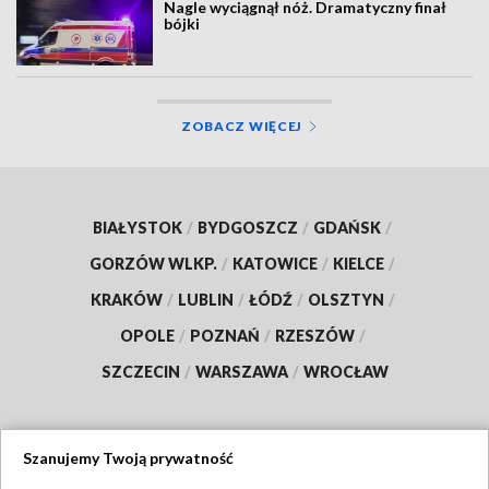
Nagle wyciągnął nóż. Dramatyczny finał
bójki
ZOBACZ WIĘCEJ
BIAŁYSTOK
/
BYDGOSZCZ
/
GDAŃSK
/
GORZÓW WLKP.
/
KATOWICE
/
KIELCE
/
KRAKÓW
/
LUBLIN
/
ŁÓDŹ
/
OLSZTYN
/
OPOLE
/
POZNAŃ
/
RZESZÓW
/
SZCZECIN
/
WARSZAWA
/
WROCŁAW
Szanujemy Twoją prywatność
Dołącz do nas: