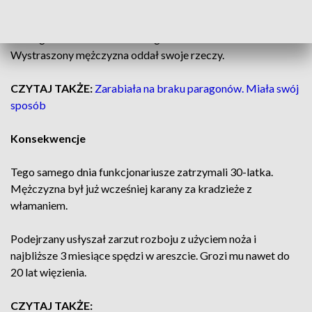
zgłosił napaści, bo bał się o swoje życie. Okazało się, że 30-
letni mieszkaniec gminy Czarnków groził mu nożem, żądając
od niego telefonu komórkowego i zestawu stereo.
Wystraszony mężczyzna oddał swoje rzeczy.
CZYTAJ TAKŻE:
Zarabiała na braku paragonów. Miała swój
sposób
Konsekwencje
Tego samego dnia funkcjonariusze zatrzymali 30-latka.
Mężczyzna był już wcześniej karany za kradzieże z
włamaniem.
Podejrzany usłyszał zarzut rozboju z użyciem noża i
najbliższe 3 miesiące spędzi w areszcie. Grozi mu nawet do
20 lat więzienia.
CZYTAJ TAKŻE: