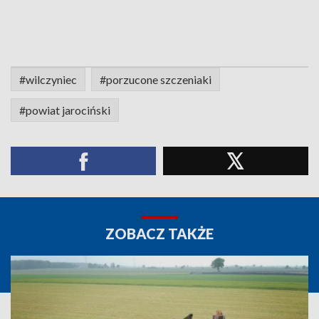
#wilczyniec
#porzucone szczeniaki
#powiat jarociński
ZOBACZ TAKŻE