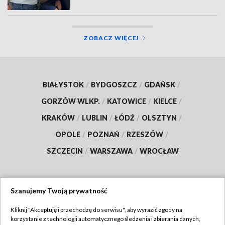
ZOBACZ WIĘCEJ
BIAŁYSTOK
/
BYDGOSZCZ
/
GDAŃSK
/
GORZÓW WLKP.
/
KATOWICE
/
KIELCE
/
KRAKÓW
/
LUBLIN
/
ŁÓDŹ
/
OLSZTYN
/
OPOLE
/
POZNAŃ
/
RZESZÓW
/
SZCZECIN
/
WARSZAWA
/
WROCŁAW
Szanujemy Twoją prywatność
Dołącz do nas:
Kliknij "Akceptuję i przechodzę do serwisu", aby wyrazić zgody na
korzystanie z technologii automatycznego śledzenia i zbierania danych,
TVP