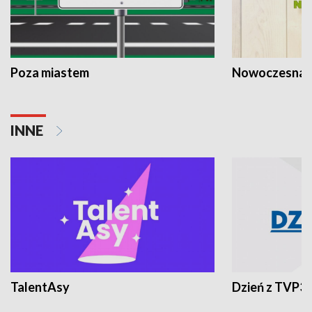
Poza miastem
Nowoczesna 
INNE
TalentAsy
Dzień z TVP3