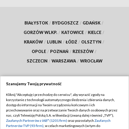
BIAŁYSTOK
/
BYDGOSZCZ
/
GDAŃSK
/
GORZÓW WLKP.
/
KATOWICE
/
KIELCE
/
KRAKÓW
/
LUBLIN
/
ŁÓDŹ
/
OLSZTYN
/
OPOLE
/
POZNAŃ
/
RZESZÓW
/
SZCZECIN
/
WARSZAWA
/
WROCŁAW
Szanujemy Twoją prywatność
Dołącz do nas:
Kliknij "Akceptuję i przechodzę do serwisu", aby wyrazić zgody na
korzystanie z technologii automatycznego śledzenia i zbierania danych,
TVP
dostęp do informacji na Twoim urządzeniu końcowym i ich
Abonament TVP
przechowywanie oraz na przetwarzanie Twoich danych osobowych przez
Regulamin TVP
nas, czyli Telewizję Polską S.A. w likwidacji (zwaną dalej również „TVP”),
Emisja w TVP
Zaufanych Partnerów z IAB* (1201 firm)
oraz pozostałych
Zaufanych
Polityka prywatności
Partnerów TVP (93 firm)
, w celach marketingowych (w tym do
Centrum informacji TVP