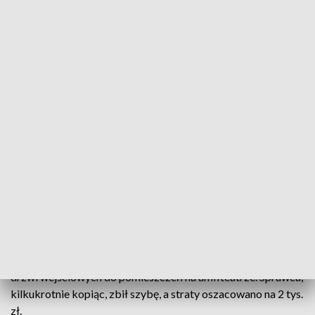
12-latek z Ukrainy uszkodził drzwi na terenie amfiteatru (fot.policja Kępno)
Policjanci z Kępna ustalili, że sprawcą uszkodzeń na
terenie amfiteatru jest małoletni obywatel Ukrainy.
Kępno -
Zniszczone
drzwi w amfiteatrze
Na koniec marca do Komendy Powiatowej Policji w Kępnie
wpłynęło zawiadomienie w sprawie uszkodzenia szklanych
drzwi wejściowych do pomieszczeń na amfiteatrze. Sprawca,
kilkukrotnie kopiąc, zbił szybę, a straty oszacowano na 2 tys.
zł.