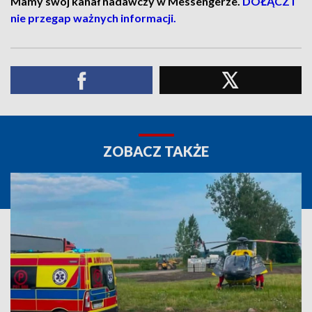
Mamy swój kanał nadawczy w Messengerze.
DOŁĄCZ i
nie przegap ważnych informacji.
ZOBACZ TAKŻE