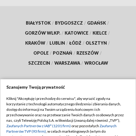
BIAŁYSTOK
/
BYDGOSZCZ
/
GDAŃSK
/
GORZÓW WLKP.
/
KATOWICE
/
KIELCE
/
KRAKÓW
/
LUBLIN
/
ŁÓDŹ
/
OLSZTYN
/
OPOLE
/
POZNAŃ
/
RZESZÓW
/
SZCZECIN
/
WARSZAWA
/
WROCŁAW
Szanujemy Twoją prywatność
Dołącz do nas:
Kliknij "Akceptuję i przechodzę do serwisu", aby wyrazić zgody na
korzystanie z technologii automatycznego śledzenia i zbierania danych,
TVP
dostęp do informacji na Twoim urządzeniu końcowym i ich
Abonament TVP
przechowywanie oraz na przetwarzanie Twoich danych osobowych przez
Regulamin TVP
nas, czyli Telewizję Polską S.A. w likwidacji (zwaną dalej również „TVP”),
Emisja w TVP
Polityka prywatności
Zaufanych Partnerów z IAB* (1201 firm)
oraz pozostałych
Zaufanych
Partnerów TVP (93 firm)
, w celach marketingowych (w tym do
Centrum informacji TVP