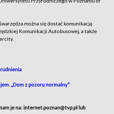
 Uniwersytetu Przyrodniczego w Poznaniu dr
Swarzędza można się dostać komunikacją
ędzkiej Komunikacji Autobusowej, a także
rcity.
trudnienia
ojem. „Dom z pozoru normalny”
 nam je na: internet.poznan@tvp.pl lub