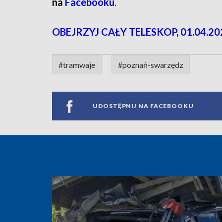
na
Facebooku
.
OBEJRZYJ CAŁY TELESKOP, 01.04.20
#tramwaje
#poznań-swarzędz
UDOSTĘPNIJ NA FACEBOOKU