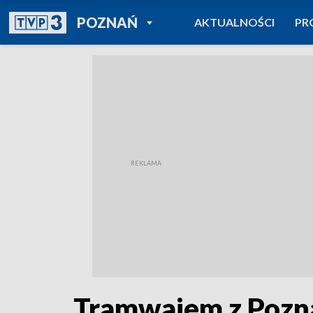
POWRÓT DO
POZNAŃ
AKTUALNOŚCI
PR
TVP REGIONY
Tramwajem z Poznan