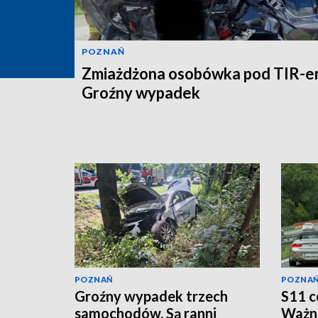
POZNAŃ
Zmiażdżona osobówka pod TIR-e
Groźny wypadek
POZNAŃ
POZNA
Groźny wypadek trzech
S11 c
samochodów. Są ranni
Ważna