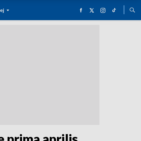
ej
 prima aprilis