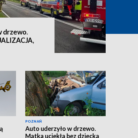
w drzewo.
UALIZACJA,
POZNAŃ
ą
Auto uderzyło w drzewo.
Matka uciekła bez dziecka