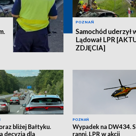
POZNAŃ
m.
Samochód uderzył 
Lądował LPR [AKT
ZDJĘCIA]
Ń
POZNAŃ
oraz bliżej Bałtyku.
Wypadek na DW434. S
 decyzja dla
ranni, LPR w akcji