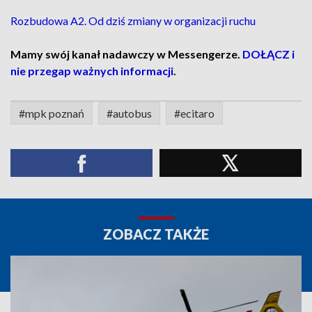
Rozbudowa A2. Od dziś zmiany w organizacji ruchu
Mamy swój kanał nadawczy w Messengerze.
DOŁĄCZ i
nie przegap ważnych informacji
.
#mpk poznań
#autobus
#ecitaro
ZOBACZ TAKŻE