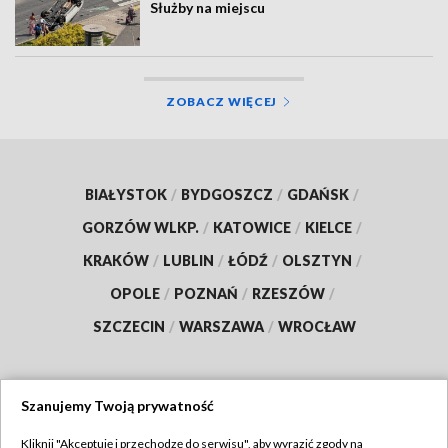
Służby na miejscu
ZOBACZ WIĘCEJ
BIAŁYSTOK
/
BYDGOSZCZ
/
GDAŃSK
/
GORZÓW WLKP.
/
KATOWICE
/
KIELCE
/
KRAKÓW
/
LUBLIN
/
ŁÓDŹ
/
OLSZTYN
/
OPOLE
/
POZNAŃ
/
RZESZÓW
/
SZCZECIN
/
WARSZAWA
/
WROCŁAW
Szanujemy Twoją prywatność
Dołącz do nas:
Kliknij "Akceptuję i przechodzę do serwisu", aby wyrazić zgody na