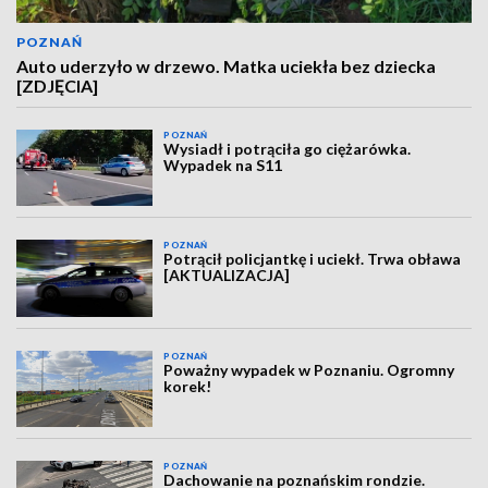
POZNAŃ
Auto uderzyło w drzewo. Matka uciekła bez dziecka
[ZDJĘCIA]
POZNAŃ
Wysiadł i potrąciła go ciężarówka.
Wypadek na S11
POZNAŃ
Potrącił policjantkę i uciekł. Trwa obława
[AKTUALIZACJA]
POZNAŃ
Poważny wypadek w Poznaniu. Ogromny
korek!
POZNAŃ
Dachowanie na poznańskim rondzie.