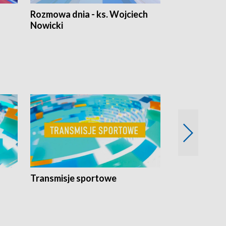
Rozmowa dnia - ks. Wojciech
Euro Fakty
Nowicki
Transmisje sportowe
Reportaże s