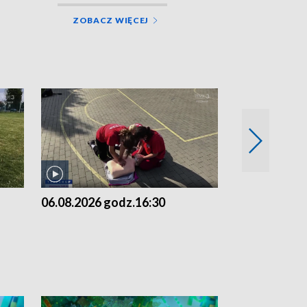
ZOBACZ WIĘCEJ
06.08.2026 godz.16:30
06.08.2026 g