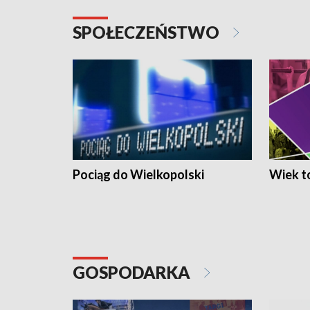
SPOŁECZEŃSTWO
Pociąg do Wielkopolski
Wiek to
GOSPODARKA