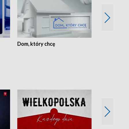
Dom, który chcę
Biznes Wielk