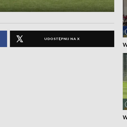
UDOSTĘPNIJ NA X
W
W