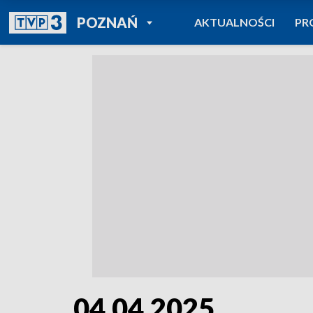
POWRÓT DO
POZNAŃ
AKTUALNOŚCI
PR
TVP REGIONY
04.04.2025