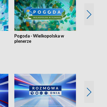
Pogoda - Wielkopolska w
Eko prognoza
plenerze