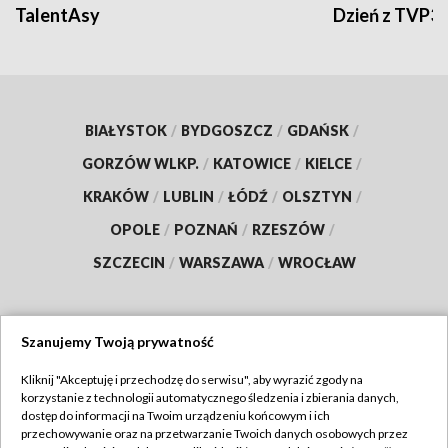
TalentAsy
Dzień z TVP3
BIAŁYSTOK
/
BYDGOSZCZ
/
GDAŃSK
/
GORZÓW WLKP.
/
KATOWICE
/
KIELCE
/
KRAKÓW
/
LUBLIN
/
ŁÓDŹ
/
OLSZTYN
/
OPOLE
/
POZNAŃ
/
RZESZÓW
/
SZCZECIN
/
WARSZAWA
/
WROCŁAW
Szanujemy Twoją prywatność
Dołącz do nas:
Kliknij "Akceptuję i przechodzę do serwisu", aby wyrazić zgody na
korzystanie z technologii automatycznego śledzenia i zbierania danych,
TVP
dostęp do informacji na Twoim urządzeniu końcowym i ich
Abonament TVP
przechowywanie oraz na przetwarzanie Twoich danych osobowych przez
Regulamin TVP