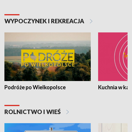
WYPOCZYNEK I REKREACJA
Podróże po Wielkopolsce
Kuchnia w ka
ROLNICTWO I WIEŚ