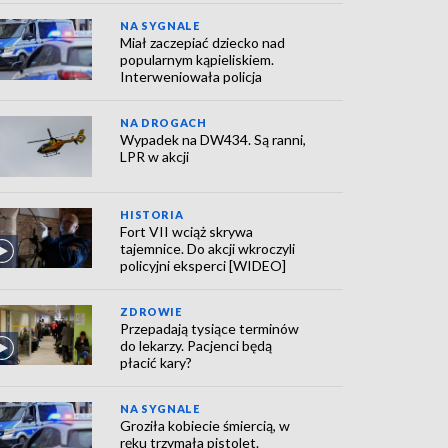
NA SYGNALE
Miał zaczepiać dziecko nad
popularnym kąpieliskiem.
Interweniowała policja
NA DROGACH
Wypadek na DW434. Są ranni,
LPR w akcji
HISTORIA
Fort VII wciąż skrywa
tajemnice. Do akcji wkroczyli
policyjni eksperci [WIDEO]
ZDROWIE
Przepadają tysiące terminów
do lekarzy. Pacjenci będą
płacić kary?
NA SYGNALE
Groziła kobiecie śmiercią, w
ręku trzymała pistolet.