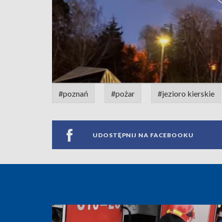
#poznań
#pożar
#jezioro kierskie
UDOSTĘPNIJ NA FACEBOOKU