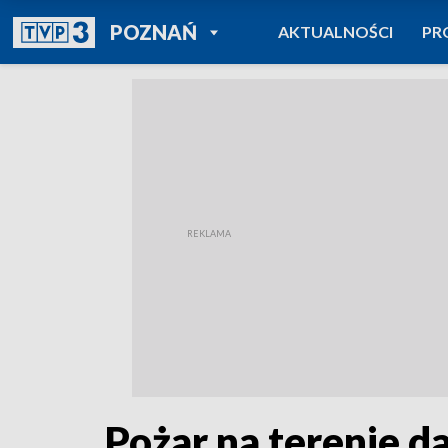
POWRÓT DO
POZNAŃ
AKTUALNOŚCI
PR
TVP REGIONY
Pożar na terenie 