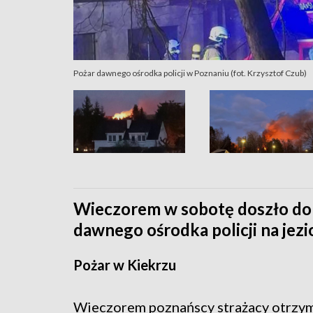
Pożar dawnego ośrodka policji w Poznaniu (fot. Krzysztof Czub)
Wieczorem w sobotę doszło do 
dawnego ośrodka policji na jez
Pożar w Kiekrzu
Wieczorem poznańscy strażacy otrzymal