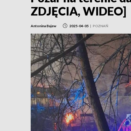
ZDJĘCIA, WIDEO]
Antonina Bajew
2025-04-05
|
POZNAŃ