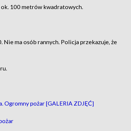
ię ok. 100 metrów kwadratowych.
0. Nie ma osób rannych. Policja przekazuje, że
ru.
ka. Ogromny pożar [GALERIA ZDJĘĆ]
pożar