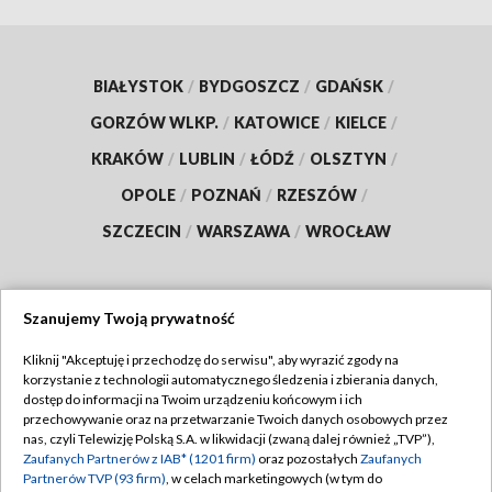
BIAŁYSTOK
/
BYDGOSZCZ
/
GDAŃSK
/
GORZÓW WLKP.
/
KATOWICE
/
KIELCE
/
KRAKÓW
/
LUBLIN
/
ŁÓDŹ
/
OLSZTYN
/
OPOLE
/
POZNAŃ
/
RZESZÓW
/
SZCZECIN
/
WARSZAWA
/
WROCŁAW
Szanujemy Twoją prywatność
Dołącz do nas:
Kliknij "Akceptuję i przechodzę do serwisu", aby wyrazić zgody na
korzystanie z technologii automatycznego śledzenia i zbierania danych,
TVP
dostęp do informacji na Twoim urządzeniu końcowym i ich
Abonament TVP
przechowywanie oraz na przetwarzanie Twoich danych osobowych przez
Regulamin TVP
nas, czyli Telewizję Polską S.A. w likwidacji (zwaną dalej również „TVP”),
Emisja w TVP
Zaufanych Partnerów z IAB* (1201 firm)
oraz pozostałych
Zaufanych
Polityka prywatności
Partnerów TVP (93 firm)
, w celach marketingowych (w tym do
Centrum informacji TVP