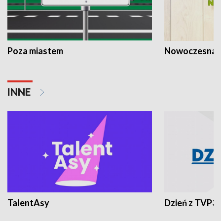
Poza miastem
Nowoczesna 
INNE
TalentAsy
Dzień z TVP3