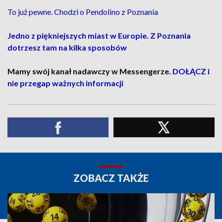
To już pewne. Chodzi o Pendolino z Poznania
Jedno z piękniejszych miast w Europie. Z Poznania
dotrzesz tam na kilka sposobów
Mamy swój kanał nadawczy w Messengerze.
DOŁĄCZ i
nie przegap ważnych informacji
ZOBACZ TAKŻE