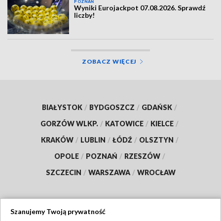
POZNAŃ
Wyniki Eurojackpot 07.08.2026. Sprawdź
liczby!
ZOBACZ WIĘCEJ
BIAŁYSTOK
/
BYDGOSZCZ
/
GDAŃSK
/
GORZÓW WLKP.
/
KATOWICE
/
KIELCE
/
KRAKÓW
/
LUBLIN
/
ŁÓDŹ
/
OLSZTYN
/
OPOLE
/
POZNAŃ
/
RZESZÓW
/
SZCZECIN
/
WARSZAWA
/
WROCŁAW
Szanujemy Twoją prywatność
Dołącz do nas: