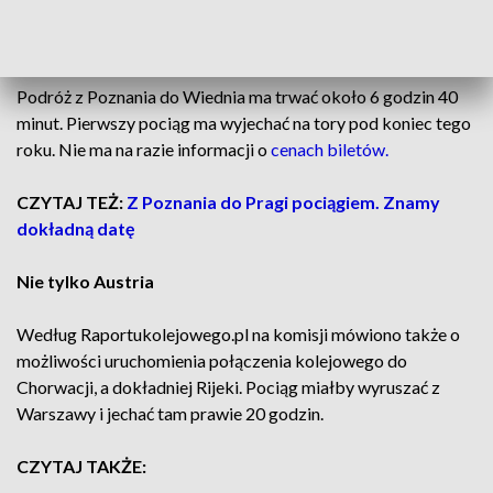
mogliśmy tam dojechać bezpośrednio, ale z Wrocławia.
Wkrótce ta trasa ma zostać wydłużona o Poznań.
Podróż z Poznania do Wiednia ma trwać około 6 godzin 40
minut. Pierwszy pociąg ma wyjechać na tory pod koniec tego
roku. Nie ma na razie informacji o
cenach biletów.
CZYTAJ TEŻ:
Z Poznania do Pragi pociągiem. Znamy
dokładną datę
Nie tylko Austria
Według Raportukolejowego.pl na komisji mówiono także o
możliwości uruchomienia połączenia kolejowego do
Chorwacji, a dokładniej Rijeki. Pociąg miałby wyruszać z
Warszawy i jechać tam prawie 20 godzin.
CZYTAJ TAKŻE: