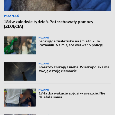
POZNAŃ
184 w zaledwie tydzień. Potrzebowały pomocy
[ZDJĘCIA]
POZNAŃ
Szokujące znalezisko na śmietniku w
Poznaniu. Na miejsce wezwano policję
POZNAŃ
Gwiazdy znikają z nieba. Wielkopolska ma
swoją ostoję ciemności
POZNAŃ
19-latka wakacje spędzi w areszcie. Nie
działała sama