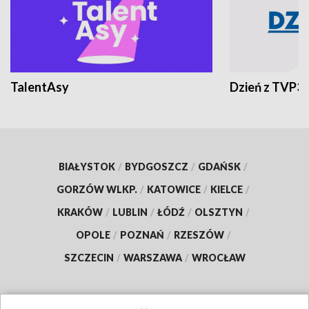
TalentAsy
Dzień z TVP3
BIAŁYSTOK
/
BYDGOSZCZ
/
GDAŃSK
/
GORZÓW WLKP.
/
KATOWICE
/
KIELCE
/
KRAKÓW
/
LUBLIN
/
ŁÓDŹ
/
OLSZTYN
/
OPOLE
/
POZNAŃ
/
RZESZÓW
/
SZCZECIN
/
WARSZAWA
/
WROCŁAW