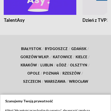
TalentAsy
Dzień z TVP3
BIAŁYSTOK
/
BYDGOSZCZ
/
GDAŃSK
/
GORZÓW WLKP.
/
KATOWICE
/
KIELCE
/
KRAKÓW
/
LUBLIN
/
ŁÓDŹ
/
OLSZTYN
/
OPOLE
/
POZNAŃ
/
RZESZÓW
/
SZCZECIN
/
WARSZAWA
/
WROCŁAW
Szanujemy Twoją prywatność
Dołącz do nas:
Kliknij "Akceptuję i przechodzę do serwisu", aby wyrazić zgody na