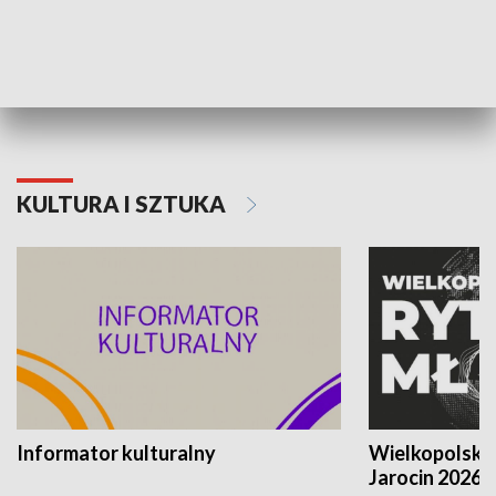
70. rocznica Powstania
Narodowy Dzi
Poznańskiego Czerwca 1956 roku
Powstania Wi
KULTURA I SZTUKA
Informator kulturalny
Wielkopolski
Jarocin 2026