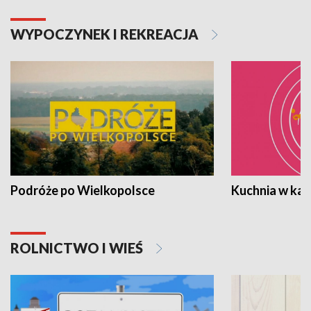
WYPOCZYNEK I REKREACJA
Podróże po Wielkopolsce
Kuchnia w ka
ROLNICTWO I WIEŚ