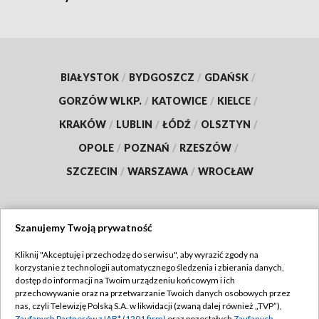
BIAŁYSTOK
/
BYDGOSZCZ
/
GDAŃSK
/
GORZÓW WLKP.
/
KATOWICE
/
KIELCE
/
KRAKÓW
/
LUBLIN
/
ŁÓDŹ
/
OLSZTYN
/
OPOLE
/
POZNAŃ
/
RZESZÓW
/
SZCZECIN
/
WARSZAWA
/
WROCŁAW
Szanujemy Twoją prywatność
Dołącz do nas:
Kliknij "Akceptuję i przechodzę do serwisu", aby wyrazić zgody na
korzystanie z technologii automatycznego śledzenia i zbierania danych,
TVP
dostęp do informacji na Twoim urządzeniu końcowym i ich
Abonament TVP
przechowywanie oraz na przetwarzanie Twoich danych osobowych przez
Regulamin TVP
nas, czyli Telewizję Polską S.A. w likwidacji (zwaną dalej również „TVP”),
Emisja w TVP
Zaufanych Partnerów z IAB* (1201 firm)
oraz pozostałych
Zaufanych