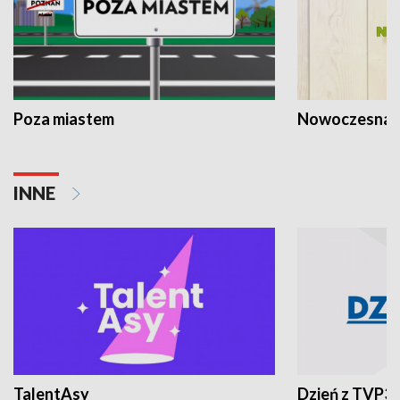
Poza miastem
Nowoczesna 
INNE
TalentAsy
Dzień z TVP3