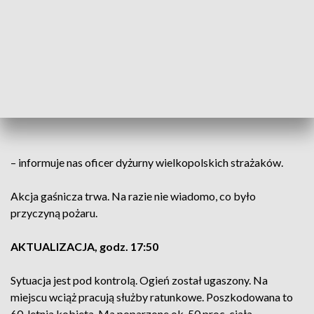
straży pożarnej.
W budynku znaleziono jedną martwą
osobę. Druga z poważnymi poparzeniami
ciała została przekazana pod opiekę
Zespołu Ratownictwa Medycznego
– informuje nas oficer dyżurny wielkopolskich strażaków.
Akcja gaśnicza trwa. Na razie nie wiadomo, co było
przyczyną pożaru.
AKTUALIZACJA, godz. 17:50
Sytuacja jest pod kontrolą. Ogień został ugaszony. Na
miejscu wciąż pracują służby ratunkowe. Poszkodowana to
60-letnia kobieta. Ma poparzone ok. 50 proc. ciała