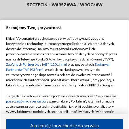
SZCZECIN
/
WARSZAWA
/
WROCŁAW
Szanujemy Twoją prywatność
Dołącz do nas:
Kliknij "Akceptuję i przechodzę do serwisu", aby wyrazić zgody na
korzystanie z technologii automatycznego śledzenia i zbierania danych,
TVP
dostęp do informacji na Twoim urządzeniu końcowym i ich
Abonament TVP
przechowywanie oraz na przetwarzanie Twoich danych osobowych przez
Regulamin TVP
nas, czyli Telewizję Polską S.A. w likwidacji (zwaną dalej również „TVP”),
Emisja w TVP
Polityka prywatności
Zaufanych Partnerów z IAB* (1201 firm)
oraz pozostałych
Zaufanych
Partnerów TVP (93 firm)
, w celach marketingowych (w tym do
Centrum informacji TVP
Moje zgody
zautomatyzowanego dopasowania reklam do Twoich zainteresowań i
mierzenia ich skuteczności) i pozostałych, które wskazujemy poniżej, a
Naziemna Telewizja Cyfrowa
Pomoc
także zgody na udostępnianie przez nas identyfikatora PPID do Google.
Sklep TVP
Biuro reklamy
Twoje dane osobowe zbierane podczas odwiedzania przez Ciebie naszych
Rada Programowa
Kontakt
poszczególnych serwisów
zwanych dalej „Portalem”, w tym informacje
zapisywane za pomocą technologii takich jak: pliki cookie, sygnalizatory
System NOS
WWW lub innych podobnych technologii umożliwiających świadczenie
dopasowanych i bezpiecznych usług, personalizację treści oraz reklam,
Informacje o nadawcy
Kanały
udostępnianie funkcji mediów społecznościowych oraz analizowanie
Akceptuję i przechodzę do serwisu
ruchu w Internecie.
Program dla prasy