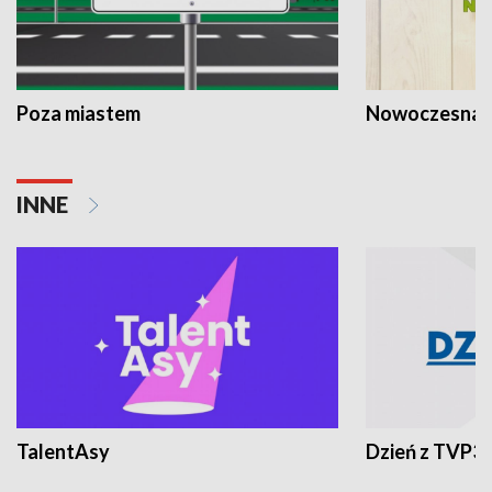
Poza miastem
Nowoczesna 
INNE
TalentAsy
Dzień z TVP3