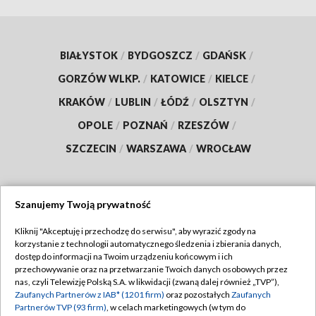
BIAŁYSTOK
/
BYDGOSZCZ
/
GDAŃSK
/
GORZÓW WLKP.
/
KATOWICE
/
KIELCE
/
KRAKÓW
/
LUBLIN
/
ŁÓDŹ
/
OLSZTYN
/
OPOLE
/
POZNAŃ
/
RZESZÓW
/
SZCZECIN
/
WARSZAWA
/
WROCŁAW
Szanujemy Twoją prywatność
Dołącz do nas:
Kliknij "Akceptuję i przechodzę do serwisu", aby wyrazić zgody na
korzystanie z technologii automatycznego śledzenia i zbierania danych,
TVP
dostęp do informacji na Twoim urządzeniu końcowym i ich
Abonament TVP
przechowywanie oraz na przetwarzanie Twoich danych osobowych przez
Regulamin TVP
nas, czyli Telewizję Polską S.A. w likwidacji (zwaną dalej również „TVP”),
Emisja w TVP
Zaufanych Partnerów z IAB* (1201 firm)
oraz pozostałych
Zaufanych
Polityka prywatności
Partnerów TVP (93 firm)
, w celach marketingowych (w tym do
Centrum informacji TVP