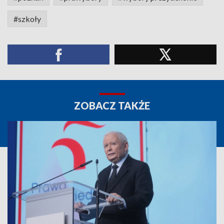
#szkoły
ZOBACZ TAKŻE