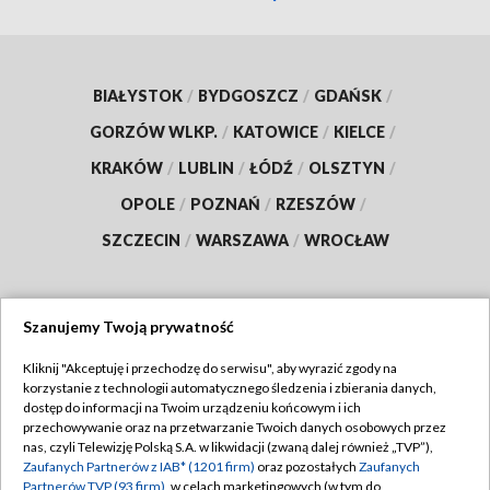
BIAŁYSTOK
/
BYDGOSZCZ
/
GDAŃSK
/
GORZÓW WLKP.
/
KATOWICE
/
KIELCE
/
KRAKÓW
/
LUBLIN
/
ŁÓDŹ
/
OLSZTYN
/
OPOLE
/
POZNAŃ
/
RZESZÓW
/
SZCZECIN
/
WARSZAWA
/
WROCŁAW
Szanujemy Twoją prywatność
Dołącz do nas:
Kliknij "Akceptuję i przechodzę do serwisu", aby wyrazić zgody na
korzystanie z technologii automatycznego śledzenia i zbierania danych,
TVP
dostęp do informacji na Twoim urządzeniu końcowym i ich
Abonament TVP
przechowywanie oraz na przetwarzanie Twoich danych osobowych przez
Regulamin TVP
nas, czyli Telewizję Polską S.A. w likwidacji (zwaną dalej również „TVP”),
Emisja w TVP
Polityka prywatności
Zaufanych Partnerów z IAB* (1201 firm)
oraz pozostałych
Zaufanych
Partnerów TVP (93 firm)
, w celach marketingowych (w tym do