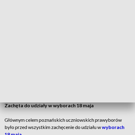
głosowania.
Aby oddać realizm wyborów przed pobraniem karty
uczniowie musieli okazać się przed komisją wyborcza
legitymacją i podpisać odbiór karty.
Eksperyment się
powiódł.
Uczniowie nie tylko oddawali głos na konkretnego
kandydata, ale także odpowiadali na dodatkowe pytania, w
tym dotyczące
chęci udziału w prawdziwych wyborach.
CZYTAJ TAKŻE:
Liderzy i emocje wokół debaty. Trwa
wyborczy wyścig
Zachęta do udziały w wyborach 18 maja
Głównym celem poznańskich uczniowskich prawyborów
było przed wszystkim zachęcenie do udziału w
wyborach
18 maja
.