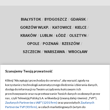
BIAŁYSTOK
/
BYDGOSZCZ
/
GDAŃSK
/
GORZÓW WLKP.
/
KATOWICE
/
KIELCE
/
KRAKÓW
/
LUBLIN
/
ŁÓDŹ
/
OLSZTYN
/
OPOLE
/
POZNAŃ
/
RZESZÓW
/
SZCZECIN
/
WARSZAWA
/
WROCŁAW
Szanujemy Twoją prywatność
Dołącz do nas:
Kliknij "Akceptuję i przechodzę do serwisu", aby wyrazić zgody na
korzystanie z technologii automatycznego śledzenia i zbierania danych,
TVP
dostęp do informacji na Twoim urządzeniu końcowym i ich
Abonament TVP
przechowywanie oraz na przetwarzanie Twoich danych osobowych przez
Regulamin TVP
nas, czyli Telewizję Polską S.A. w likwidacji (zwaną dalej również „TVP”),
Emisja w TVP
Zaufanych Partnerów z IAB* (1201 firm)
oraz pozostałych
Zaufanych
Polityka prywatności
Partnerów TVP (93 firm)
, w celach marketingowych (w tym do
Centrum informacji TVP