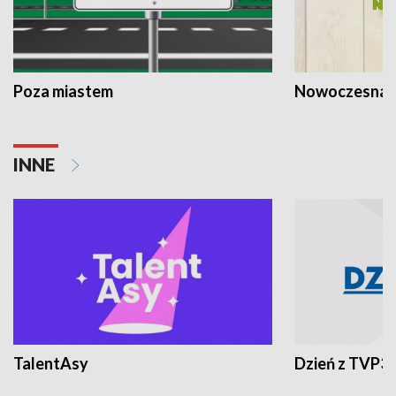
Poza miastem
Nowoczesna 
INNE
TalentAsy
Dzień z TVP3