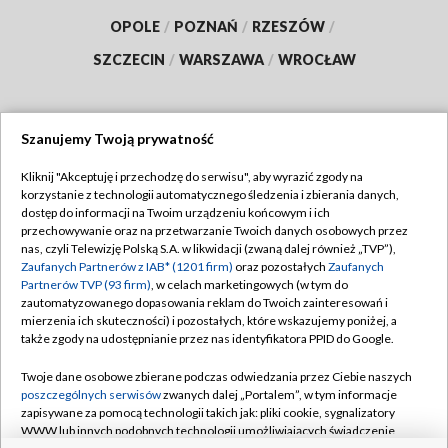
OPOLE
/
POZNAŃ
/
RZESZÓW
/
SZCZECIN
/
WARSZAWA
/
WROCŁAW
Szanujemy Twoją prywatność
Dołącz do nas:
Kliknij "Akceptuję i przechodzę do serwisu", aby wyrazić zgody na
korzystanie z technologii automatycznego śledzenia i zbierania danych,
TVP
dostęp do informacji na Twoim urządzeniu końcowym i ich
Abonament TVP
przechowywanie oraz na przetwarzanie Twoich danych osobowych przez
Regulamin TVP
nas, czyli Telewizję Polską S.A. w likwidacji (zwaną dalej również „TVP”),
Emisja w TVP
Polityka prywatności
Zaufanych Partnerów z IAB* (1201 firm)
oraz pozostałych
Zaufanych
Partnerów TVP (93 firm)
, w celach marketingowych (w tym do
Centrum informacji TVP
Moje zgody
zautomatyzowanego dopasowania reklam do Twoich zainteresowań i
mierzenia ich skuteczności) i pozostałych, które wskazujemy poniżej, a
Naziemna Telewizja Cyfrowa
Pomoc
także zgody na udostępnianie przez nas identyfikatora PPID do Google.
Sklep TVP
Biuro reklamy
Twoje dane osobowe zbierane podczas odwiedzania przez Ciebie naszych
Rada Programowa
Kontakt
poszczególnych serwisów
zwanych dalej „Portalem”, w tym informacje
zapisywane za pomocą technologii takich jak: pliki cookie, sygnalizatory
System NOS
WWW lub innych podobnych technologii umożliwiających świadczenie