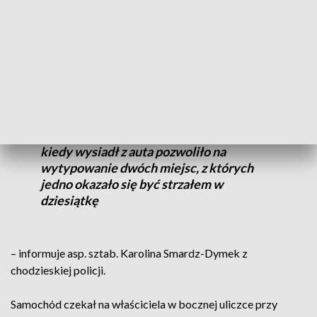
stracił orientację w terenie.
Mężczyzna nie potrafił jednoznacznie
wskazać przebiegu drogi od wjazdu do
miasta aż do momentu zaparkowania
pojazdu. Dopiero dokładne rozpytanie 42-
latka na okoliczność tego, co zobaczył,
kiedy wysiadł z auta pozwoliło na
wytypowanie dwóch miejsc, z których
jedno okazało się być strzałem w
dziesiątkę
– informuje asp. sztab. Karolina Smardz-Dymek z
chodzieskiej policji.
Samochód czekał na właściciela w bocznej uliczce przy