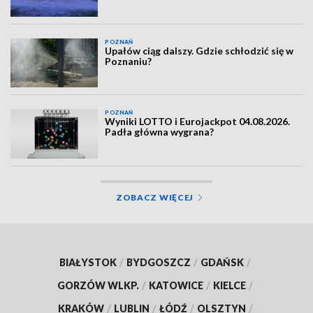
POZNAŃ
Upałów ciąg dalszy. Gdzie schłodzić się w
Poznaniu?
POZNAŃ
Wyniki LOTTO i Eurojackpot 04.08.2026.
Padła główna wygrana?
ZOBACZ WIĘCEJ
BIAŁYSTOK
/
BYDGOSZCZ
/
GDAŃSK
/
GORZÓW WLKP.
/
KATOWICE
/
KIELCE
/
KRAKÓW
/
LUBLIN
/
ŁÓDŹ
/
OLSZTYN
/