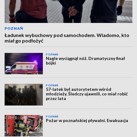
POZNAŃ
Ładunek wybuchowy pod samochodem. Wiadomo, kto
miał go podłożyć
POZNAŃ
Nagle wyciągnął nóż. Dramatyczny finał
bójki
POZNAŃ
57-latek był autorytetem wśród
młodzieży. Śledczy ujawnili, co miał robić
przez lata
POZNAŃ
Pożar w poznańskiej pływalni. Ewakuacja