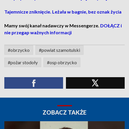
Tajemnicze zniknięcie. Leżała w bagnie, bez oznak życia
Mamy swój kanał nadawczy w Messengerze.
DOŁĄCZ i
nie przegap ważnych informacji
#obrzycko
#powiat szamotulski
#pożar stodoły
#osp obrzycko
ZOBACZ TAKŻE