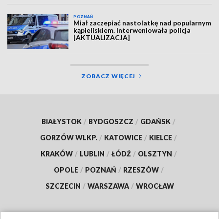
POZNAŃ
Miał zaczepiać nastolatkę nad popularnym
kąpieliskiem. Interweniowała policja
[AKTUALIZACJA]
ZOBACZ WIĘCEJ
BIAŁYSTOK
/
BYDGOSZCZ
/
GDAŃSK
/
GORZÓW WLKP.
/
KATOWICE
/
KIELCE
/
KRAKÓW
/
LUBLIN
/
ŁÓDŹ
/
OLSZTYN
/
OPOLE
/
POZNAŃ
/
RZESZÓW
/
SZCZECIN
/
WARSZAWA
/
WROCŁAW