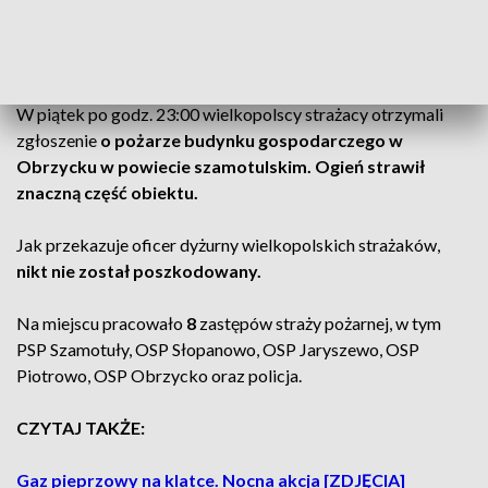
żywiołem walczyło 8 zastępów straży pożarnej.
Obrzycko
: pożar budynku gospodarczego
W piątek po godz. 23:00 wielkopolscy strażacy otrzymali
zgłoszenie
o pożarze budynku gospodarczego w
Obrzycku w powiecie szamotulskim. Ogień strawił
znaczną część obiektu.
Jak przekazuje oficer dyżurny wielkopolskich strażaków,
nikt nie został poszkodowany.
Na miejscu pracowało
8
zastępów straży pożarnej, w tym
PSP Szamotuły, OSP Słopanowo, OSP Jaryszewo, OSP
Piotrowo, OSP Obrzycko oraz policja.
CZYTAJ TAKŻE:
Gaz pieprzowy na klatce. Nocna akcja [ZDJĘCIA]