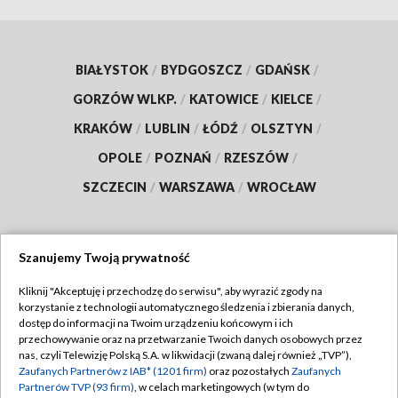
BIAŁYSTOK
/
BYDGOSZCZ
/
GDAŃSK
/
GORZÓW WLKP.
/
KATOWICE
/
KIELCE
/
KRAKÓW
/
LUBLIN
/
ŁÓDŹ
/
OLSZTYN
/
OPOLE
/
POZNAŃ
/
RZESZÓW
/
SZCZECIN
/
WARSZAWA
/
WROCŁAW
Szanujemy Twoją prywatność
Dołącz do nas:
Kliknij "Akceptuję i przechodzę do serwisu", aby wyrazić zgody na
korzystanie z technologii automatycznego śledzenia i zbierania danych,
TVP
dostęp do informacji na Twoim urządzeniu końcowym i ich
Abonament TVP
przechowywanie oraz na przetwarzanie Twoich danych osobowych przez
Regulamin TVP
nas, czyli Telewizję Polską S.A. w likwidacji (zwaną dalej również „TVP”),
Emisja w TVP
Zaufanych Partnerów z IAB* (1201 firm)
oraz pozostałych
Zaufanych
Polityka prywatności
Partnerów TVP (93 firm)
, w celach marketingowych (w tym do
Centrum informacji TVP