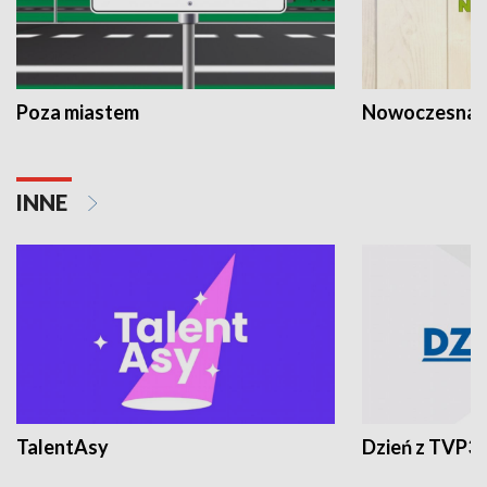
Poza miastem
Nowoczesna 
INNE
TalentAsy
Dzień z TVP3