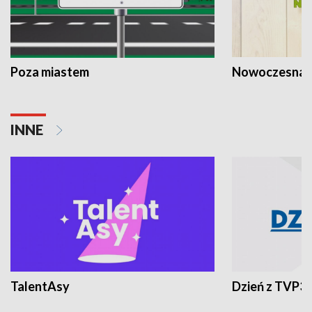
Poza miastem
Nowoczesna 
INNE
TalentAsy
Dzień z TVP3