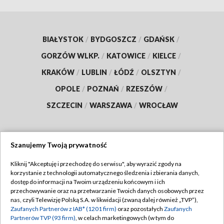
BIAŁYSTOK
/
BYDGOSZCZ
/
GDAŃSK
/
GORZÓW WLKP.
/
KATOWICE
/
KIELCE
/
KRAKÓW
/
LUBLIN
/
ŁÓDŹ
/
OLSZTYN
/
OPOLE
/
POZNAŃ
/
RZESZÓW
/
SZCZECIN
/
WARSZAWA
/
WROCŁAW
Szanujemy Twoją prywatność
Dołącz do nas:
Kliknij "Akceptuję i przechodzę do serwisu", aby wyrazić zgody na
korzystanie z technologii automatycznego śledzenia i zbierania danych,
TVP
dostęp do informacji na Twoim urządzeniu końcowym i ich
Abonament TVP
przechowywanie oraz na przetwarzanie Twoich danych osobowych przez
Regulamin TVP
nas, czyli Telewizję Polską S.A. w likwidacji (zwaną dalej również „TVP”),
Emisja w TVP
Zaufanych Partnerów z IAB* (1201 firm)
oraz pozostałych
Zaufanych
Polityka prywatności
Partnerów TVP (93 firm)
, w celach marketingowych (w tym do
Centrum informacji TVP