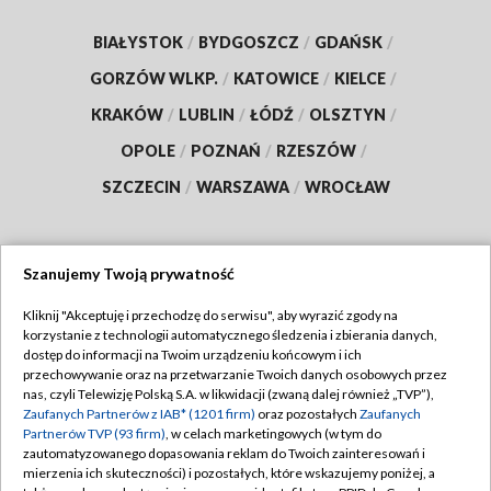
BIAŁYSTOK
/
BYDGOSZCZ
/
GDAŃSK
/
GORZÓW WLKP.
/
KATOWICE
/
KIELCE
/
KRAKÓW
/
LUBLIN
/
ŁÓDŹ
/
OLSZTYN
/
OPOLE
/
POZNAŃ
/
RZESZÓW
/
SZCZECIN
/
WARSZAWA
/
WROCŁAW
Szanujemy Twoją prywatność
Dołącz do nas:
Kliknij "Akceptuję i przechodzę do serwisu", aby wyrazić zgody na
korzystanie z technologii automatycznego śledzenia i zbierania danych,
TVP
dostęp do informacji na Twoim urządzeniu końcowym i ich
Abonament TVP
przechowywanie oraz na przetwarzanie Twoich danych osobowych przez
Regulamin TVP
nas, czyli Telewizję Polską S.A. w likwidacji (zwaną dalej również „TVP”),
Emisja w TVP
Polityka prywatności
Zaufanych Partnerów z IAB* (1201 firm)
oraz pozostałych
Zaufanych
Partnerów TVP (93 firm)
, w celach marketingowych (w tym do
Centrum informacji TVP
Moje zgody
zautomatyzowanego dopasowania reklam do Twoich zainteresowań i
mierzenia ich skuteczności) i pozostałych, które wskazujemy poniżej, a
Naziemna Telewizja Cyfrowa
Pomoc