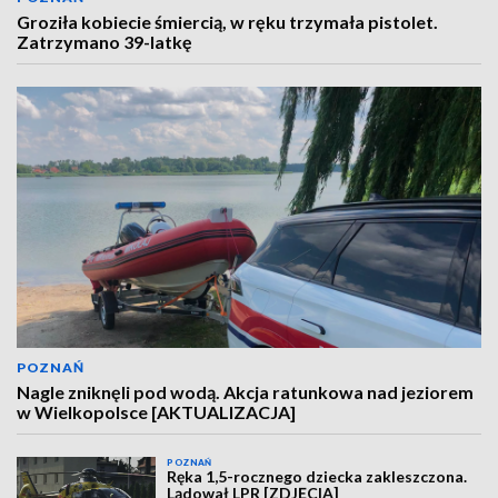
Groziła kobiecie śmiercią, w ręku trzymała pistolet.
Zatrzymano 39-latkę
POZNAŃ
Nagle zniknęli pod wodą. Akcja ratunkowa nad jeziorem
w Wielkopolsce [AKTUALIZACJA]
POZNAŃ
Ręka 1,5-rocznego dziecka zakleszczona.
Lądował LPR [ZDJĘCIA]