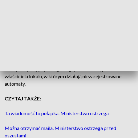
zatrzymanych, którym przedstawiono zarzuty dotyczące
urządzania
nielegalnych
gier hazardowych, byli obywatele
Polski, Ukrainy, Białorusi i Gruzji. Zabezpieczono też ponad
358 tys. zł w gotówce.
Za organizowanie nielegalnych gier hazardowych grozi kara
grzywny lub kara pozbawienia wolności do 3 lat albo obie te
kary łącznie. Za każdy nielegalny automat nakładana jest też
kara pieniężna w wysokości 100 tys. zł. Dotyczy ona zarówno
osoby urządzającej nielegalne gry hazardowe, jak i również
właściciela lokalu, w którym działają niezarejestrowane
automaty.
CZYTAJ TAKŻE:
Ta wiadomość to pułapka. Ministerstwo ostrzega
Można otrzymać maila. Ministerstwo ostrzega przed
oszustami