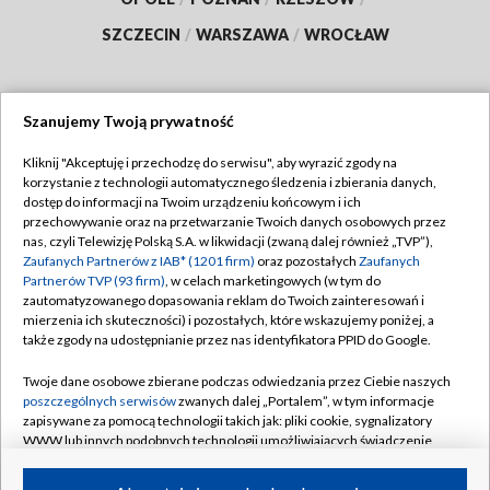
SZCZECIN
/
WARSZAWA
/
WROCŁAW
Szanujemy Twoją prywatność
Dołącz do nas:
Kliknij "Akceptuję i przechodzę do serwisu", aby wyrazić zgody na
korzystanie z technologii automatycznego śledzenia i zbierania danych,
TVP
dostęp do informacji na Twoim urządzeniu końcowym i ich
Abonament TVP
przechowywanie oraz na przetwarzanie Twoich danych osobowych przez
Regulamin TVP
nas, czyli Telewizję Polską S.A. w likwidacji (zwaną dalej również „TVP”),
Emisja w TVP
Polityka prywatności
Zaufanych Partnerów z IAB* (1201 firm)
oraz pozostałych
Zaufanych
Partnerów TVP (93 firm)
, w celach marketingowych (w tym do
Centrum informacji TVP
Moje zgody
zautomatyzowanego dopasowania reklam do Twoich zainteresowań i
mierzenia ich skuteczności) i pozostałych, które wskazujemy poniżej, a
Naziemna Telewizja Cyfrowa
Pomoc
także zgody na udostępnianie przez nas identyfikatora PPID do Google.
Sklep TVP
Biuro reklamy
Twoje dane osobowe zbierane podczas odwiedzania przez Ciebie naszych
Rada Programowa
Kontakt
poszczególnych serwisów
zwanych dalej „Portalem”, w tym informacje
zapisywane za pomocą technologii takich jak: pliki cookie, sygnalizatory
System NOS
WWW lub innych podobnych technologii umożliwiających świadczenie
dopasowanych i bezpiecznych usług, personalizację treści oraz reklam,
Informacje o nadawcy
Kanały
udostępnianie funkcji mediów społecznościowych oraz analizowanie