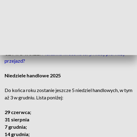
Pierwsza handlowa niedziela przypadła na 13 kwietnia, przed
Świętami
Wielkanocnymi.
Kolejna okazja do zakupów będzie w najbliższą
niedzielę, 27
kwietnia.
To dobry moment, by zrobić zakupy przed
majówką
. W niedzielę, 4 maja sklepy będą zamknięte.
CZYTAJ TAKŻE:
Maltanka wraca na tory. Kiedy pierwszy
przejazd?
Niedziele handlowe 2025
Do końca roku zostanie jeszcze 5 niedziel handlowych, w tym
aż 3 w grudniu. Lista poniżej:
29 czerwca;
31 sierpnia
7 grudnia;
14 grudnia;