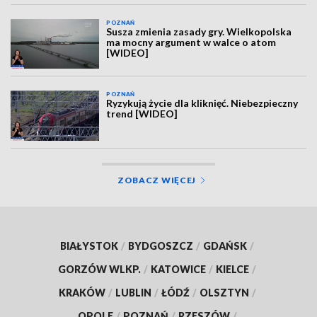
POZNAŃ
Susza zmienia zasady gry. Wielkopolska
ma mocny argument w walce o atom
[WIDEO]
POZNAŃ
Ryzykują życie dla kliknięć. Niebezpieczny
trend [WIDEO]
ZOBACZ WIĘCEJ
BIAŁYSTOK
/
BYDGOSZCZ
/
GDAŃSK
/
GORZÓW WLKP.
/
KATOWICE
/
KIELCE
/
KRAKÓW
/
LUBLIN
/
ŁÓDŹ
/
OLSZTYN
/
OPOLE
/
POZNAŃ
/
RZESZÓW
/