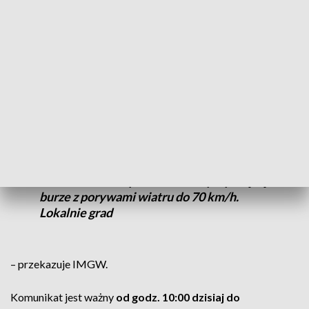
CZYTAJ TEŻ:
Niebezpieczne zjawisko. Jest ostrzeżenie
[AKTUALIZACJA]
Silny deszcz z
burzami
w Wielkopolsce
Prognozowane są opady deszczu o
natężeniu umiarkowanym, okresami
silnym. Wysokość opadu miejscami od 35
mm do 50 mm. Opadom towarzyszyć będą
burze z porywami wiatru do 70 km/h.
Lokalnie grad
– przekazuje IMGW.
Komunikat jest ważny
od godz. 10:00 dzisiaj do