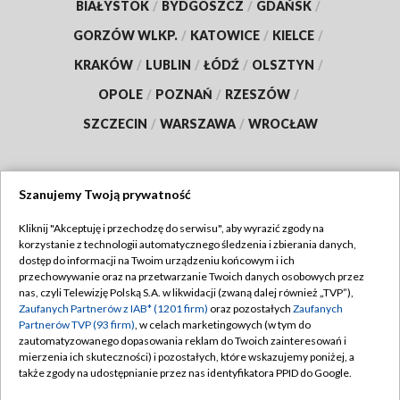
BIAŁYSTOK
/
BYDGOSZCZ
/
GDAŃSK
/
GORZÓW WLKP.
/
KATOWICE
/
KIELCE
/
KRAKÓW
/
LUBLIN
/
ŁÓDŹ
/
OLSZTYN
/
OPOLE
/
POZNAŃ
/
RZESZÓW
/
SZCZECIN
/
WARSZAWA
/
WROCŁAW
Szanujemy Twoją prywatność
Dołącz do nas:
Kliknij "Akceptuję i przechodzę do serwisu", aby wyrazić zgody na
korzystanie z technologii automatycznego śledzenia i zbierania danych,
TVP
dostęp do informacji na Twoim urządzeniu końcowym i ich
Abonament TVP
przechowywanie oraz na przetwarzanie Twoich danych osobowych przez
Regulamin TVP
nas, czyli Telewizję Polską S.A. w likwidacji (zwaną dalej również „TVP”),
Emisja w TVP
Polityka prywatności
Zaufanych Partnerów z IAB* (1201 firm)
oraz pozostałych
Zaufanych
Partnerów TVP (93 firm)
, w celach marketingowych (w tym do
Centrum informacji TVP
Moje zgody
zautomatyzowanego dopasowania reklam do Twoich zainteresowań i
mierzenia ich skuteczności) i pozostałych, które wskazujemy poniżej, a
Naziemna Telewizja Cyfrowa
Pomoc
także zgody na udostępnianie przez nas identyfikatora PPID do Google.
Sklep TVP
Biuro reklamy