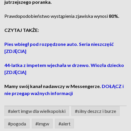
jutrzejszego poranka.
Prawdopodobieństwo wystąpienia zjawiska wynosi
80%.
CZYTAJ TAKŻE:
Pies wbiegł pod rozpędzone auto. Seria nieszczęść
[ZDJĘCIA]
44-latka z impetem wjechała w drzewo. Wiozła dziecko
[ZDJĘCIA]
Mamy swój kanał nadawczy w Messengerze.
DOŁĄCZ i
nie przegap ważnych informacji
#alert imgw dla wielkopolski
#silny deszcz i burze
#pogoda
#imgw
#alert