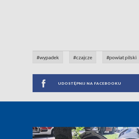
#wypadek
#czajcze
#powiat pilski
UDOSTĘPNIJ NA FACEBOOKU