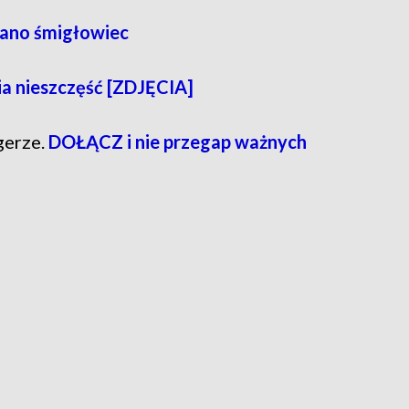
wano śmigłowiec
ia nieszczęść [ZDJĘCIA]
gerze.
DOŁĄCZ i nie przegap ważnych