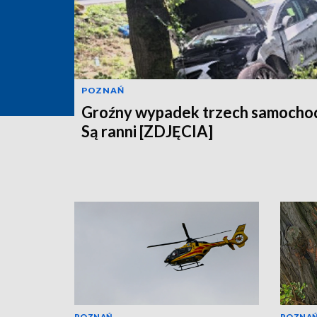
POZNAŃ
Groźny wypadek trzech samocho
Są ranni [ZDJĘCIA]
POZNAŃ
POZNA