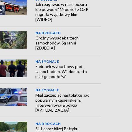
Jak reagować w razie pożaru
lub powodzi? Młodzież z OSP
nagrała wyjątkowy film
[WIDEO]
NA DROGACH
Groźny wypadek trzech
samochodów. Są ranni
[ZDJĘCIA]
NA SYGNALE
Ładunek wybuchowy pod
samochodem. Wiadomo, kto
miał go podłożyć
NA SYGNALE
Miał zaczepiać nastolatkę nad
popularnym kąpieliskiem.
Interweniowała policja
[AKTUALIZACJA]
NA DROGACH
S11 coraz bliżej Bałtyku.