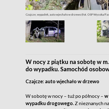
Czajcze, wypadek, auto wjechało w drzewo (fot. OSP Wysoka/Fa
W nocy z piątku na sobotę w m.
do wypadku. Samochód osobowy
Czajcze: auto wjechało w drzewo
W sobotę w nocy – tuż po północy –
w 
wypadku drogowego.
Z nieznanych n