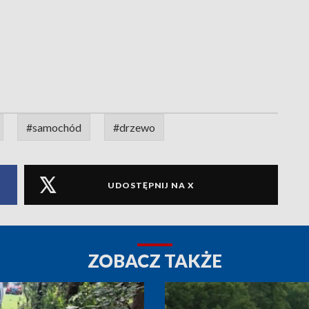
#samochód
#drzewo
UDOSTĘPNIJ NA X
ZOBACZ TAKŻE