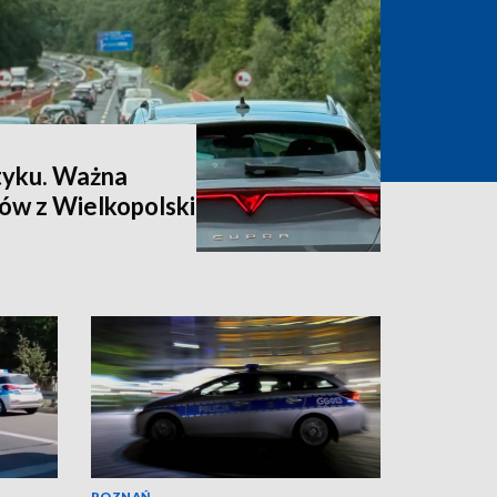
łtyku. Ważna
ów z Wielkopolski
POZNAŃ