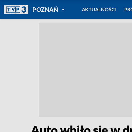
POWRÓT DO
POZNAŃ
AKTUALNOŚCI
PR
TVP REGIONY
Auto wbiło się w d