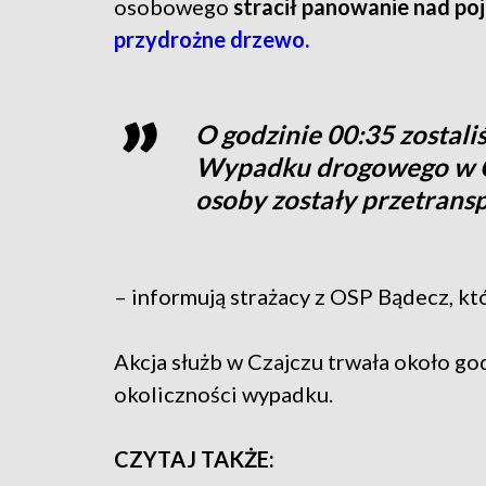
osobowego
stracił panowanie nad poj
przydrożne drzewo.
O godzinie 00:35 zostal
Wypadku drogowego w Cz
osoby zostały przetrans
– informują strażacy z OSP Bądecz, któ
Akcja służb w Czajczu trwała około god
okoliczności wypadku.
CZYTAJ TAKŻE: