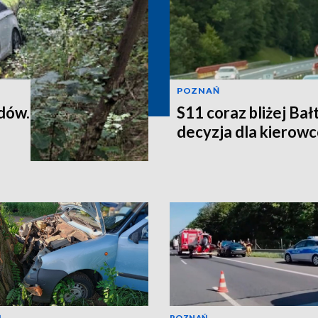
POZNAŃ
dów.
S11 coraz bliżej Ba
decyzja dla kierowc
Ń
POZNAŃ