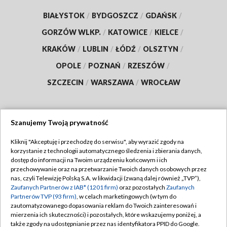
BIAŁYSTOK
/
BYDGOSZCZ
/
GDAŃSK
/
GORZÓW WLKP.
/
KATOWICE
/
KIELCE
/
KRAKÓW
/
LUBLIN
/
ŁÓDŹ
/
OLSZTYN
/
OPOLE
/
POZNAŃ
/
RZESZÓW
/
SZCZECIN
/
WARSZAWA
/
WROCŁAW
Szanujemy Twoją prywatność
Dołącz do nas:
Kliknij "Akceptuję i przechodzę do serwisu", aby wyrazić zgody na
korzystanie z technologii automatycznego śledzenia i zbierania danych,
TVP
dostęp do informacji na Twoim urządzeniu końcowym i ich
Abonament TVP
przechowywanie oraz na przetwarzanie Twoich danych osobowych przez
Regulamin TVP
nas, czyli Telewizję Polską S.A. w likwidacji (zwaną dalej również „TVP”),
Emisja w TVP
Polityka prywatności
Zaufanych Partnerów z IAB* (1201 firm)
oraz pozostałych
Zaufanych
Partnerów TVP (93 firm)
, w celach marketingowych (w tym do
Centrum informacji TVP
Moje zgody
zautomatyzowanego dopasowania reklam do Twoich zainteresowań i
mierzenia ich skuteczności) i pozostałych, które wskazujemy poniżej, a
Naziemna Telewizja Cyfrowa
Pomoc
także zgody na udostępnianie przez nas identyfikatora PPID do Google.